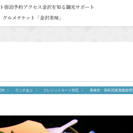
ト
宿泊予約
アクセス
金沢を知る
観光サポート
グルメチケット「金沢美味」
OK
ランチあり
クレジットカード対応
香林坊・長町武家屋敷跡周