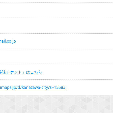
il.co.jp
美味チケット」はこちら
numaps.jp/d/kanazawa-city?s=15583