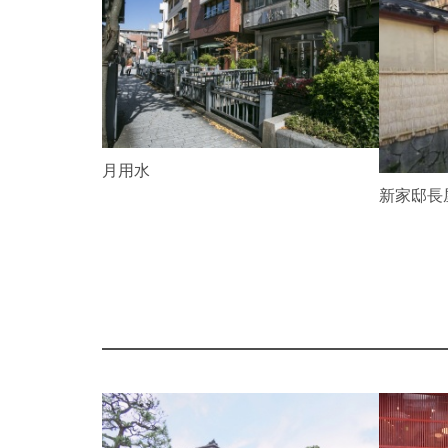
e
v
i
o
u
s
鞍月用水
新家邸長
P
r