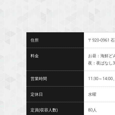
住所
〒920-0961
料金
お昼：海鮮どん
夜：夜ばなし3,
営業時間
11:30～14:00、
定休日
水曜
定員(収容人数)
80人