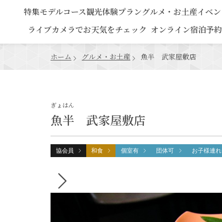
特集
モデルコース
観光
体験プラン
グルメ・お土産
イベン
ライブカメラでお天気をチェック
オンライン宿泊予約
ホーム
グルメ・お土産
魚半 武家屋敷店
ぎょはん
魚半 武家屋敷店
協会員
和食
個室有
団体可
お子様連れ