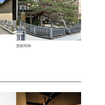
N
e
x
t
前田土佐守
貴船明神