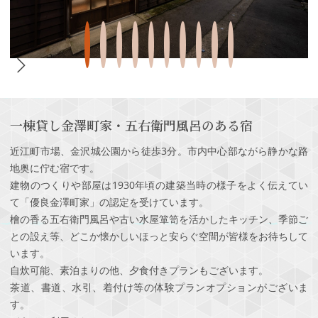
一棟貸し金澤町家・五右衛門風呂のある宿
近江町市場、金沢城公園から徒歩3分。市内中心部ながら静かな路
地奥に佇む宿です。
建物のつくりや部屋は1930年頃の建築当時の様子をよく伝えてい
て「優良金澤町家」の認定を受けています。
檜の香る五右衛門風呂や古い水屋箪笥を活かしたキッチン、季節ご
との設え等、どこか懐かしいほっと安らぐ空間が皆様をお待ちして
います。
自炊可能、素泊まりの他、夕食付きプランもございます。
茶道、書道、水引、着付け等の体験プランオプションがございま
す。