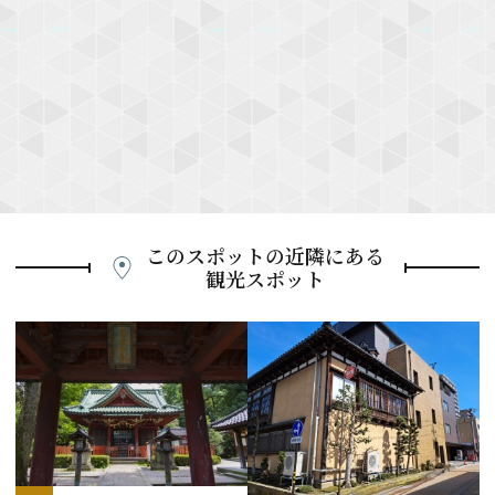
このスポットの近隣にある
観光スポット
P
r
e
N
v
e
i
x
o
t
u
s