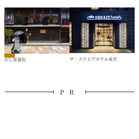
P
r
e
N
v
e
i
x
o
t
u
s
ザ・スクエアホテル金沢
ひがし茶屋街
PR