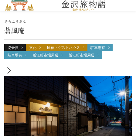
MENU
そうふうあん
蒼風庵
協会員
文化
民宿・ゲストハウス
駐車場有
駐車場有
近江町市場周辺
近江町市場周辺