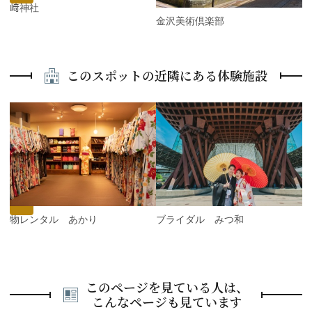
尾﨑神社
金沢美術倶楽部
このスポットの近隣にある体験施設
P
r
e
N
v
e
i
x
o
t
u
s
着物レンタル あかり
ブライダル みつ和
このページを見ている人は、
こんなページも見ています