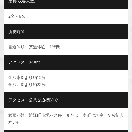
定員(収容人数)
2名～6名
所要時間
書道体験・茶道体験 1時間
アクセス：お車で
金沢東ICより約15分
金沢西ICより約22分
アクセス：公共交通機関で
武蔵が辻・近江町市場バス停 または 南町バス停 から徒歩
約5分