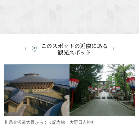
このスポットの近隣にある
観光スポット
P
r
e
N
v
e
i
x
o
t
u
s
石川県金沢港大野からくり記念館
大野日吉神社