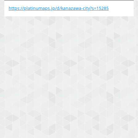
https://platinumaps.jp/d/kanazawa-city?s=15285