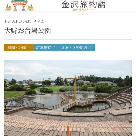
MENU
おおのおだいばこうえん
大野お台場公園
庭園・公園
駐車場有
金石・大野周辺