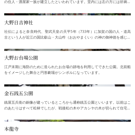
の住人・酒屋家一族が建立したといわれています。堂内には左の方には祈祷を
行う護摩壇があり、右側には60年に一度御…
大野日吉神社
社伝によると奈良時代、聖武天皇の天平5年（733年）に加賀の国の人・道高
古という人が近江の国比叡山・大山咋（おおやまくい）の神の御神徳を感じて
ここに建てたとあります。この日吉神社の本…
大野お台場公園
江戸末期に海防のために造られたお台場の跡地を利用してできた公園。北前船
をイメージした舞台と円形劇場がシンボルになっています。
金石銭五公園
銭屋五兵衛の銅像が建っているところから通称銭五公園といいます。以前はこ
のあたりはすべて松林でしたが、戦後松の木やアカシヤの木が切られて住宅が
建てられ広場が造られました。かつてこの…
本龍寺