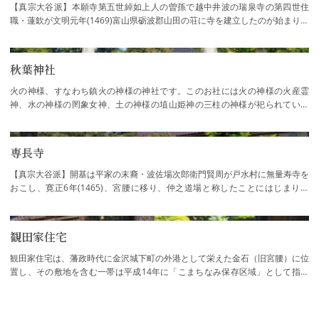
【真宗大谷派】本願寺第五世綽如上人の曽孫で越中井波の瑞泉寺の第四世住
職・蓮欽が文明元年(1469)富山県砺波郡山田の荘に寺を建立したのが始まりで
す。開基・蓮欽の室は蓮如上人の娘・了如禅…
秋葉神社
火の神様、すなわち鎮火の神様の神社です。このお社には火の神様の火産霊
神、水の神様の罔象女神、土の神様の埴山姫神の三柱の神様が祀られていま
す。この神社の起源は、今から700年以上前の…
専長寺
【真宗大谷派】開基は平家の末裔・波佐場次郎衛門賢周が戸水村に無量寿寺を
おこし、寛正6年(1465)、宮腰に移り、仲之道場と称したことにはじまりま
す。文明4年(1472)本願寺八世蓮如上人より「…
観田家住宅
観田家住宅は、藩政時代に金沢城下町の外港として栄えた金石（旧宮腰）に位
置し、その敷地を含む一帯は平成14年に「こまちなみ保存区域」として指定
され、街並みの保存が図られています。建物…