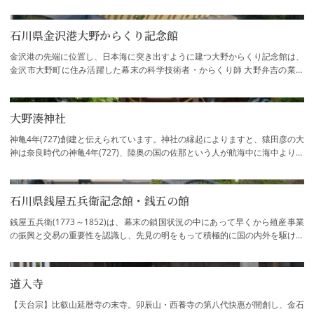
本海を一望できます。夜には美しいライト…
石川県金沢港大野からくり記念館
金沢港の先端に位置し、日本海に突き出すように建つ大野からくり記念館は、
金沢市大野町に住み活躍した幕末の科学技術者・からくり師 大野弁吉の業績
を紹介するとともに、近代技術のあけぼの…
大野湊神社
神亀4年(727)創建と伝えられています。神社の縁起によりますと、猿田彦の大
神は奈良時代の神亀4年(727)、陸奥の国の佐那という人が航海中に海中より拾
い上げて金石の真砂山竿林というところに…
石川県銭屋五兵衛記念館・銭五の館
銭屋五兵衛(1773～1852)は、幕末の鎖国状況の中にあって早くから殖産事業
の振興と交易の重要性を認識し、先見の明をもって積極的に国の内外を駆け巡
り築いた巨万の富で加賀藩の財政を支える一…
道入寺
【天台宗】比叡山延暦寺の末寺。卯辰山・西養寺の第八代快惠が開創し、金石