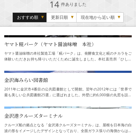
14
件ありました
おすすめ順
更新日順
現在地から近い順
ヤマト糀パーク（ヤマト醤油味噌 本社）
ヤマト醤油味噌の本社製造工場「糀パーク」は、発酵食文化と糀のチカラをご
体験いただきお持ち帰りいただくために誕生しました。本社直売所「ひしほ
蔵」、季節の発酵食ランチをお楽しみいただ…
金沢海みらい図書館
2011年に金沢市4番目の公共図書館として開館。翌年の2012年には「世界で
最も美しい公共図書館25選」に選ばれました。外壁に約6,000個の丸窓を設け
た斬新な建物デザインが国内外で注目されてい…
金沢港クルーズターミナル
クルーズ船の拠点となる「金沢港クルーズターミナル」は、屋根を日本海の白
波の形をイメージしたデザインとなっており、全面ガラス張りの海側からは日