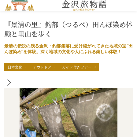
MENU
『景清の里』釣部（つるべ）田んぼ染め体
験と里山を歩く
景清の伝説の残る金沢・釣部集落に受け継がれてきた地域の宝“田
んぼ染め”を体験。深く地域の文化や人にふれる楽しい体験！
日本文化
アウトドア
ガイド付きツアー