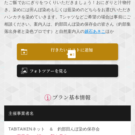
たご飯でおにぎりをつくりいただきましょう！おにぎりと汁物付
き。染めには田んぼ染めもしくは藍染めのどちらをお選びいただき
ハンカチを染めていきます。Tシャツなどご希望の場合は事前にご
相談ください。案内人は、釣部田んぼ染め保存会の皆さん（釣部集
落出身者と染色プロです）と自然案内人の
越石あきこ
ほか
行きたいリストに追加
★3
フォトツアーを見る
プラン基本情報
主催事業者名
TABITAIKENネット ＆ 釣部田んぼ染め保存会