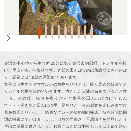
金沢の中心地から車で約20分にある金沢市釣部町。トンネルを抜
け、里山が広がる集落です。釣部の田んぼ染めは藩政期にさかのぼ
り、記録には”加賀の黒染め”とあります。
集落に自生するヤマウルシの植物を刈りとり、絞り染めの技法でオ
リジナルの柄を染めていきます。煮だした染液に布をつけること数
十分。その後、鉄分を多く含んだ集落の田んぼにつけてもん
で・・・湧き水と田んぼに手、足をひたしその感覚を楽しみます作
業を数回くりかえし、綺麗なグレーの染め物の完成。待ち時間に周
辺の探索にでかけましょう。自然の面白さ・不思議さを発見したり
里山の風景に癒されたり。お昼ごはんには羽釜もしくは土鍋で炊い