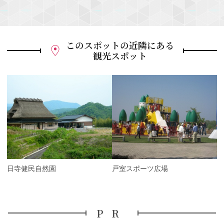
このスポットの近隣にある
観光スポット
P
r
e
N
v
e
i
x
o
t
u
s
夕日寺健民自然園
戸室スポーツ広場
PR