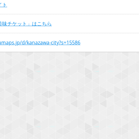
イト
美味チケット」はこちら
numaps.jp/d/kanazawa-city?s=15586