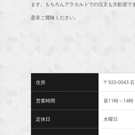
ます。もちろんアラカルトでの注文も大歓迎で
是非ご賞味ください。
住所
〒920-004
営業時間
昼11時～14時
定休日
水曜日