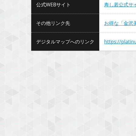
公式WEBサイト
寿し若公式サ
その他リンク先
お得な「金沢
デジタルマップへのリンク
https://plati