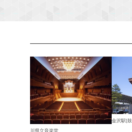
P
r
e
v
i
o
u
s
金沢駅(
石川県立音楽堂