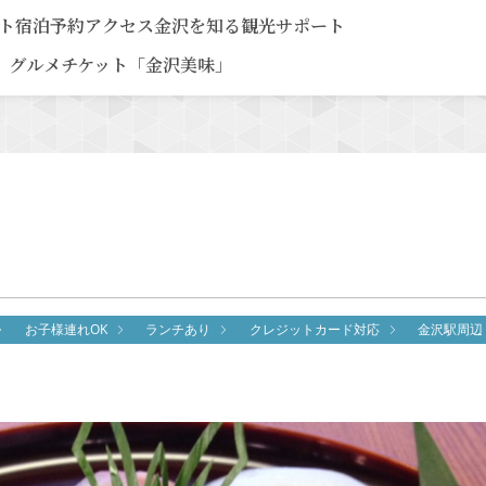
ト
宿泊予約
アクセス
金沢を知る
観光サポート
グルメチケット「金沢美味」
お子様連れOK
ランチあり
クレジットカード対応
金沢駅周辺