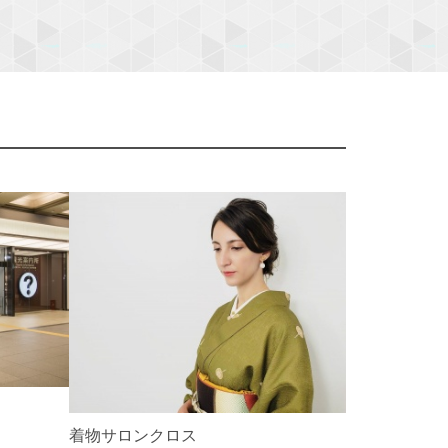
N
e
x
t
着物サロンクロス