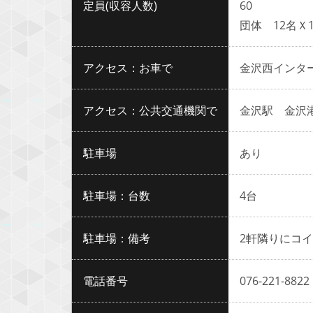
定員(収容人数)
60
団体 12名Ｘ1
アクセス：お車で
金沢西インター
アクセス：公共交通機関で
金沢駅 金沢港
駐車場
あり
駐車場：台数
4台
駐車場：備考
2軒隣りにコ
電話番号
076-221-8822