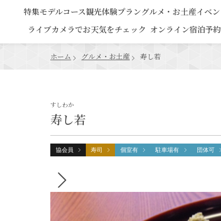
特集
モデルコース
観光
体験プラン
グルメ・お土産
イベン
ライブカメラでお天気をチェック
オンライン宿泊予約
ホーム
グルメ・お土産
寿し若
すしわか
寿し若
協会員
寿司
個室有
駐車場有
団体可