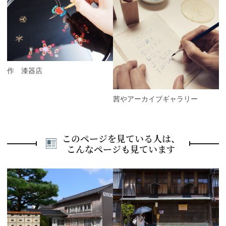
e
N
v
e
i
x
o
t
u
s
能作 漆器店
茜やアーカイブギャラリー
このページを見ている人は、
こんなページも見ています
P
r
e
N
v
e
i
x
o
t