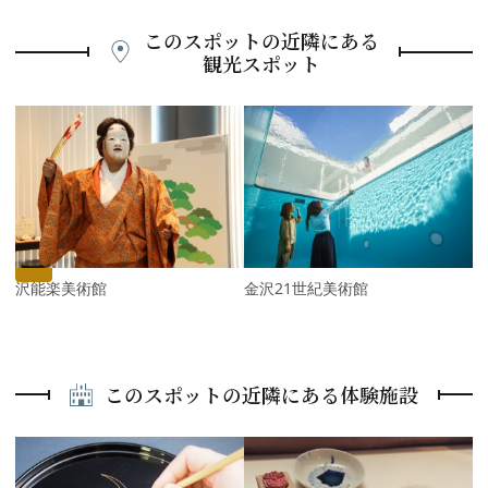
このスポットの近隣にある
観光スポット
P
r
e
N
v
e
i
x
o
t
u
s
金沢能楽美術館
金沢21世紀美術館
このスポットの近隣にある体験施設
P
r