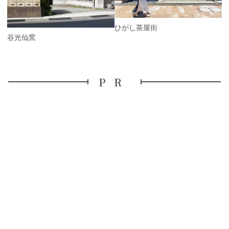
u
s
ひがし茶屋街
九谷光仙窯
PR