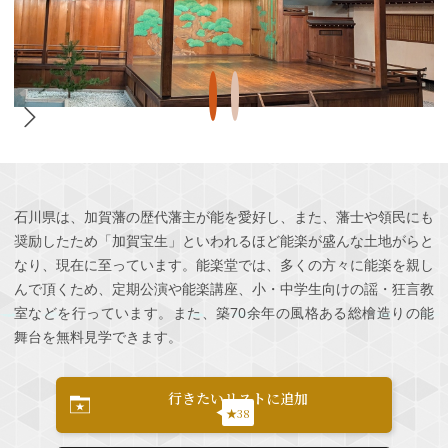
石川県は、加賀藩の歴代藩主が能を愛好し、また、藩士や領民にも
奨励したため「加賀宝生」といわれるほど能楽が盛んな土地がらと
なり、現在に至っています。能楽堂では、多くの方々に能楽を親し
んで頂くため、定期公演や能楽講座、小・中学生向けの謡・狂言教
室などを行っています。また、築70余年の風格ある総檜造りの能
舞台を無料見学できます。
行きたいリストに追加
★38