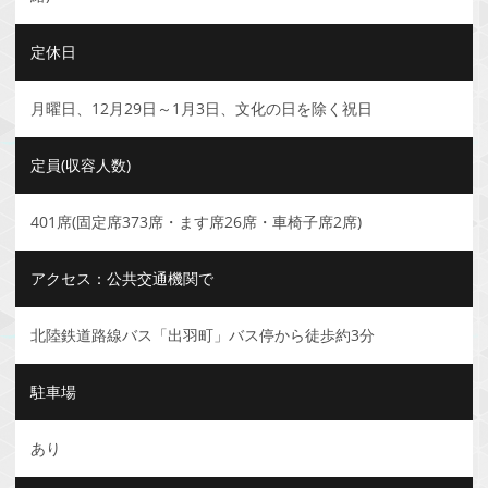
定休日
月曜日、12月29日～1月3日、文化の日を除く祝日
定員(収容人数)
401席(固定席373席・ます席26席・車椅子席2席)
アクセス：公共交通機関で
北陸鉄道路線バス「出羽町」バス停から徒歩約3分
駐車場
あり