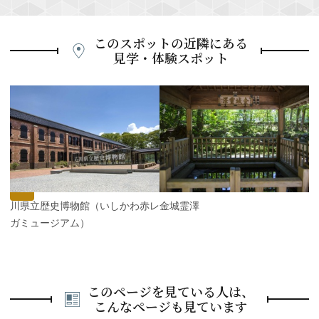
このスポットの近隣にある
見学・体験スポット
P
r
e
N
v
e
i
x
o
t
u
s
石川県立歴史博物館（いしかわ赤レ
金城霊澤
ンガミュージアム）
このページを見ている人は、
こんなページも見ています