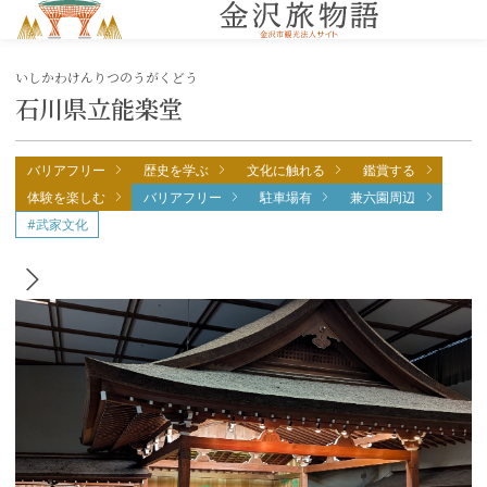
MENU
いしかわけんりつのうがくどう
石川県立能楽堂
バリアフリー
歴史を学ぶ
文化に触れる
鑑賞する
体験を楽しむ
バリアフリー
駐車場有
兼六園周辺
#武家文化