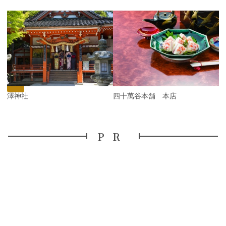
P
r
e
N
v
e
i
x
o
t
u
s
金澤神社
四十萬谷本舗 本店
PR