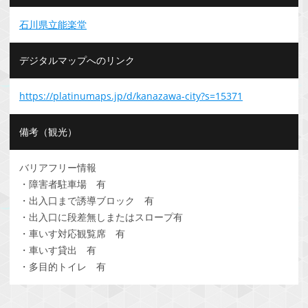
石川県立能楽堂
デジタルマップへのリンク
https://platinumaps.jp/d/kanazawa-city?s=15371
備考（観光）
バリアフリー情報
・障害者駐車場 有
・出入口まで誘導ブロック 有
・出入口に段差無しまたはスロープ有
・車いす対応観覧席 有
・車いす貸出 有
・多目的トイレ 有