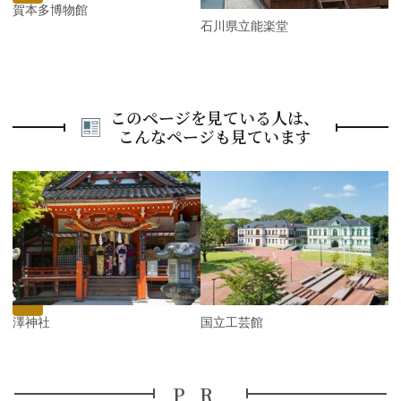
加賀本多博物館
石川県立能楽堂
このページを見ている人は、
こんなページも見ています
P
r
e
N
v
e
i
x
o
t
u
s
金澤神社
国立工芸館
PR