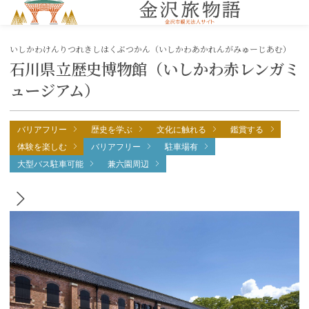
MENU
いしかわけんりつれきしはくぶつかん（いしかわあかれんがみゅーじあむ）
石川県立歴史博物館（いしかわ赤レンガミ
ュージアム）
バリアフリー
歴史を学ぶ
文化に触れる
鑑賞する
体験を楽しむ
バリアフリー
駐車場有
大型バス駐車可能
兼六園周辺