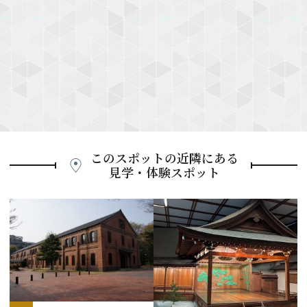
このスポットの近隣にある
見学・体験スポット
P
r
e
N
v
e
i
x
o
t
u
s