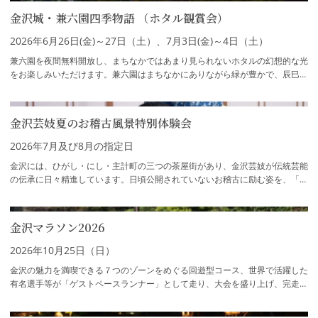
金沢城・兼六園四季物語 （ホタル観賞会）
2026年6月26日(金)～27日（土）、7月3日(金)～4日（土）
兼六園を夜間無料開放し、まちなかではあまり見られないホタルの幻想的な光
をお楽しみいただけます。兼六園はまちなかにありながら緑が豊かで、辰巳用
水のきれいな水も豊富なため、ゲンジボタ…
金沢芸妓夏のお稽古風景特別体験会
2026年7月及び8月の指定日
金沢には、ひがし・にし・主計町の三つの茶屋街があり、金沢芸妓が伝統芸能
の伝承に日々精進しています。日頃公開されていないお稽古に励む姿を、「お
稽古風景特別体験会」と題し、夏の時期限…
金沢マラソン2026
2026年10月25日（日）
金沢の魅力を満喫できる７つのゾーンをめぐる回遊型コース、世界で活躍した
有名選手等が「ゲストペースランナー」として走り、大会を盛り上げ、完走を
サポートします。また、石川・金沢の食文…