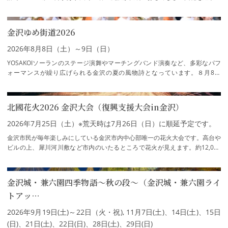
ています。一見さんお断りのお茶屋のお座…
金沢ゆめ街道2026
2026年8月8日（土）～9日（日）
YOSAKOIソーランのステージ演舞やマーチングバンド演奏など、多彩なパフ
ォーマンスが繰り広げられる金沢の夏の風物詩となっています。８月8日
（土）★歩行者天国（武蔵交差点～片町交差点：歩…
北國花火2026 金沢大会（復興支援大会in金沢）
2026年7月25日（土）※荒天時は7月26日（日）に順延予定です。
金沢市民が毎年楽しみにしている金沢市内中心部唯一の花火大会です。高台や
ビルの上、犀川河川敷など市内のいたるところで花火が見えます。約12,000
発の花火が夜空に打ち上がります。光と音の…
金沢城・兼六園四季物語～秋の段～（金沢城・兼六園ライ
トアッ…
2026年9月19日(土)～22日（火・祝), 11月7日(土)、14日(土)、15日
(日)、21日(土)、22日(日)、28日(土)、29日(日)