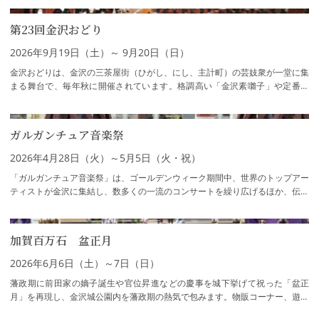
第23回金沢おどり
2026年9月19日（土）～ 9月20日（日）
金沢おどりは、金沢の三茶屋街（ひがし、にし、主計町）の芸妓衆が一堂に集
まる舞台で、毎年秋に開催されています。格調高い「金沢素囃子」や定番の
「お座敷太鼓」、総おどり「金沢風雅」も見…
ガルガンチュア音楽祭
2026年4月28日（火）～5月5日（火・祝）
「ガルガンチュア音楽祭」は、ゴールデンウィーク期間中、世界のトップアー
ティストが金沢に集結し、数多くの一流のコンサートを繰り広げるほか、伝統
芸能とのコラボレーションや市民参加の大…
加賀百万石 盆正月
2026年6月6日（土）～7日（日）
藩政期に前田家の嫡子誕生や官位昇進などの慶事を城下挙げて祝った「盆正
月」を再現し、金沢城公園内を藩政期の熱気で包みます。物販コーナー、遊戯
コーナー、ワークショップなど町家風のテン…