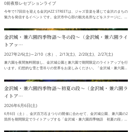
0前夜祭レセプションライブ
今年で17回目を迎える金沢JAZZ STREETは、ジャズ音楽を通じて金沢のまちの
魅力を発信するイベントです。金沢市中心部の観光名所などをステージに、ま
ちなかにジャズが溢れます。○前夜祭レセプ…
金沢城・兼六園四季物語～冬の段～（金沢城・兼六園ライ
トアッ…
2027年2/6(土)～2/10（水）、2/13(土)、2/20(土)、2/27(土)
兼六園を夜間無料開放し、金沢城公園と兼六園で期間限定のライトアップを行
います。幻想的な雪と雪吊りの世界をお楽しみください。「金沢城・兼六園四
季物語（観桜期）」はこちら
金沢城・兼六園四季物語～初夏の段～（金沢城・兼六園ラ
イトア…
2026年6月6日(土)
6月6日（土）、金沢百万石まつりの開催に合わせて、金沢城公園、兼六園の2
箇所を期間限定でライトアップする「金沢城・兼六園四季物語 初夏の段」を
開催します。金沢城公園では、石川門や、…