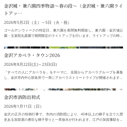
金沢城・兼六園四季物語～春の段～（金沢城・兼六園ライ
トアッ…
2026年5月2日（土）～5日（火・祝）
ゴールデンウィークの特定日、兼六園を夜間無料開放し、兼六園・金沢城公
園・玉泉院丸庭園で期間限定のライトアップを行います。ライトアップの時間
帯は兼六園への入園が無料です。※「金沢城…
金沢アカペラ・タウン2026
2026年8月22日(土)～23日(日)
「すべての人にアカペラを」をテーマに、全国からアカペラグループを募集
し、金沢市内中心部各所で一斉にアカペラストリートライブが開催されます。
金沢駅や近江町市場、市役所庁舎前広場の屋…
金沢市消防出初式
2026年1月11日（日）
金沢の正月の恒例行事で、市内の消防団により、40本以上の梯子を立てた歴
史ある加賀鳶の勇壮な梯子登りと一斉放水が行われます。江戸の加賀藩邸を守
った大名火消し「加賀鳶」の伝統を受け継ぐ…