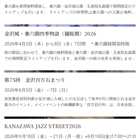
兼六園を夜間無料開放し、兼六園・金沢城公園・玉泉院丸庭園で期間限定のラ
イトアップを行います。 ライトアップの時間帯は兼六園への入園が無料で
す。 この時期の兼六園でのライトアップは、…
金沢城・兼六園四季物語（観桜期）2026
2026年4月2日（木）から8日（水）7日間 ＊兼六園桜開花時期
桜の開花に合わせて、兼六園の無料開放と兼六園・金沢城公園・玉泉院丸庭園
での期間限定ライトアップを行います。金沢随一の桜の名所を堪能しません
か。※実施日程は、毎年、金沢の桜の開花宣…
第75回 金沢百万石まつり
2026年6月5日（金）～7日（日）
加賀藩祖前田利家が金沢城に入城したのを記念して毎年6月に開催される金沢
最大のイベント。メインイベントの絢爛豪華な「百万石行列」は、日本全国お
よび海外からも多くの人が見物に訪れます…
KANAZAWA JAZZ STREET2026
2026年9月18日（金）～21日（月・祝）※9月18日(金)17:00〜21:0