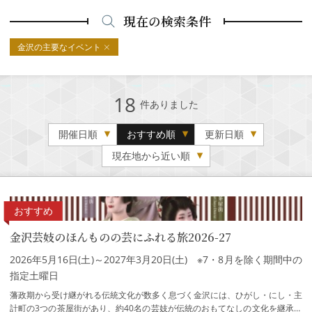
現在の検索条件
金沢の主要なイベント
18
件ありました
開催日順
おすすめ順
更新日順
現在地から近い順
おすすめ
金沢芸妓のほんものの芸にふれる旅2026-27
2026年5月16日(土)～2027年3月20日(土) ※7・8月を除く期間中の
指定土曜日
藩政期から受け継がれる伝統文化が数多く息づく金沢には、ひがし・にし・主
計町の3つの茶屋街があり、約40名の芸妓が伝統のおもてなしの文化を継承し