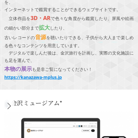
を、
インターネットで鑑賞することができるウェブサイトです。
3D・AR
立体作品を
で色々な角度から鑑賞したり、屏風や絵画
拡大
の細かい部分まで
したり、
音源
古いレコードの
を聴いたりできる、子供から大人まで楽しめ
る色々なコンテンツを用意しています。
デジタルで楽しんだ後は、金沢旅行を計画し、実際の文化施設に
も足を運んで、
本物の展示
も是非ご覧になってください！
https://kanazawa-mplus.jp
金沢ミュージアム⁺