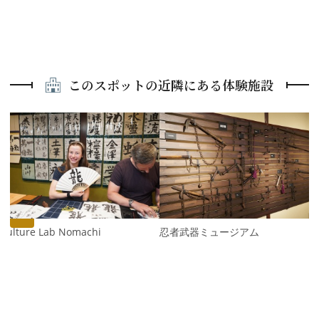
このスポットの近隣にある体験施設
P
r
e
N
v
e
i
x
o
t
u
s
Culture Lab Nomachi
忍者武器ミュージアム