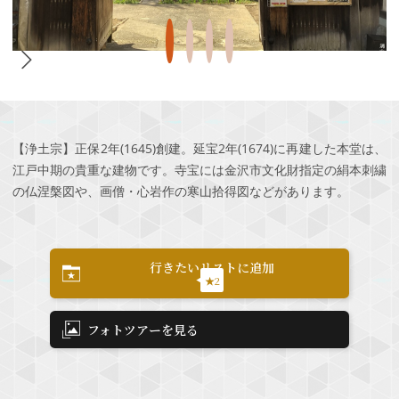
【浄土宗】正保2年(1645)創建。延宝2年(1674)に再建した本堂は、
江戸中期の貴重な建物です。寺宝には金沢市文化財指定の絹本刺繍
の仏涅槃図や、画僧・心岩作の寒山拾得図などがあります。
行きたいリストに追加
★2
フォトツアーを見る