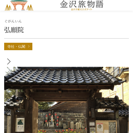
MENU
ぐがんいん
弘願院
寺社・仏閣