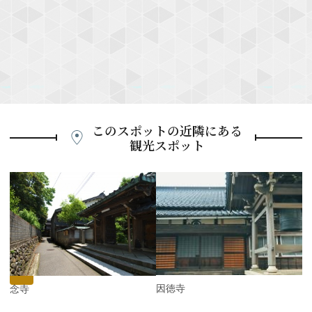
このスポットの近隣にある
観光スポット
P
r
e
N
v
e
i
x
o
t
u
s
因徳寺
願念寺