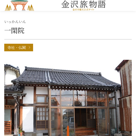
MENU
いっかんいん
一閑院
寺社・仏閣