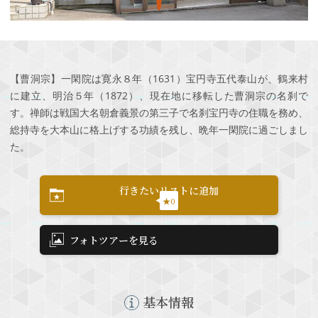
【曹洞宗】一閑院は寛永８年（1631）宝円寺五代泰山が、鶴来村
に建立、明治５年（1872）、現在地に移転した曹洞宗の名刹で
す。禅師は戦国大名朝倉義景の第三子で名刹宝円寺の住職を務め、
総持寺を大本山に格上げする功績を残し、晩年一閑院に過ごしまし
た。
行きたいリストに追加
★0
フォトツアーを見る
基本情報