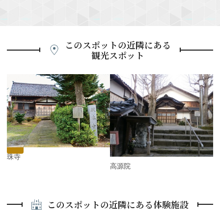
このスポットの近隣にある
観光スポット
P
r
e
N
v
e
i
x
o
t
u
s
献珠寺
高源院
このスポットの近隣にある体験施設