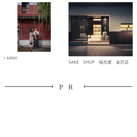
P
r
e
N
v
e
i
x
o
t
u
s
En salon
SAKE SHOP 福光屋 金沢店
PR