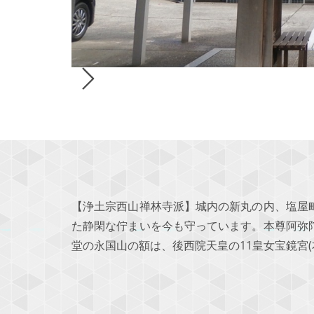
【浄土宗西山禅林寺派】城内の新丸の内、塩屋
た静閑な佇まいを今も守っています。本尊阿弥
堂の永国山の額は、後西院天皇の11皇女宝鏡宮(