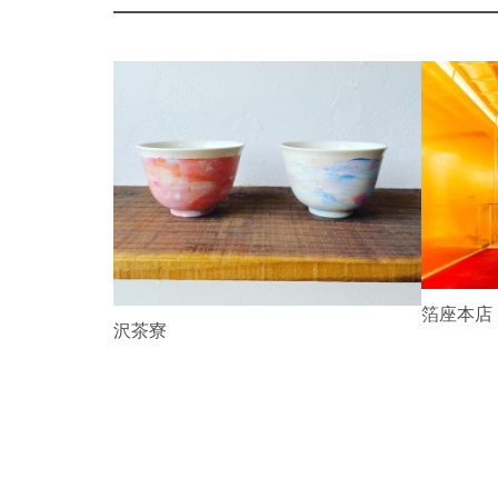
P
r
e
v
i
o
u
s
箔座本店
茶屋
金沢茶寮