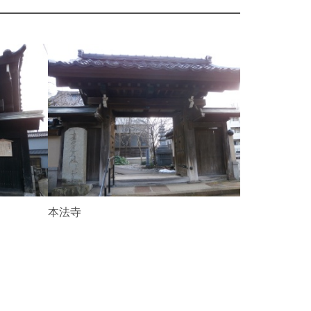
N
e
x
t
本法寺
月心寺