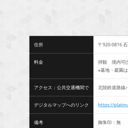
住所
〒920-081
料金
拝観 境内可(
※墓地・庭園
アクセス：公共交通機関で
北陸鉄道路線
デジタルマップへのリンク
https://plati
備考
御朱印：無