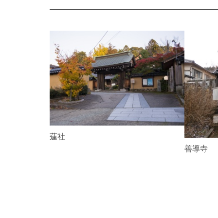
P
r
e
v
i
o
u
s
心蓮社
善導寺