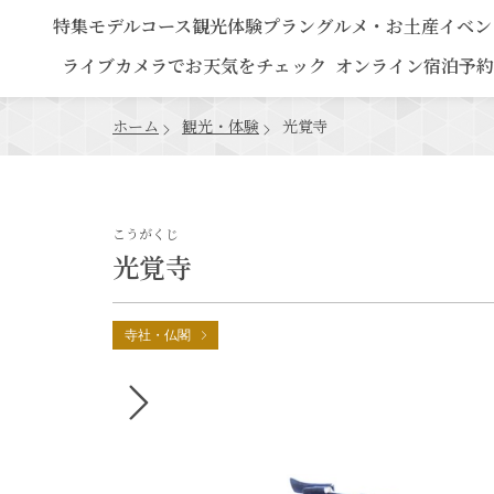
特集
モデルコース
観光
体験プラン
グルメ・お土産
イベン
ライブカメラでお天気をチェック
オンライン宿泊予約
ホーム
観光・体験
光覚寺
こうがくじ
光覚寺
寺社・仏閣