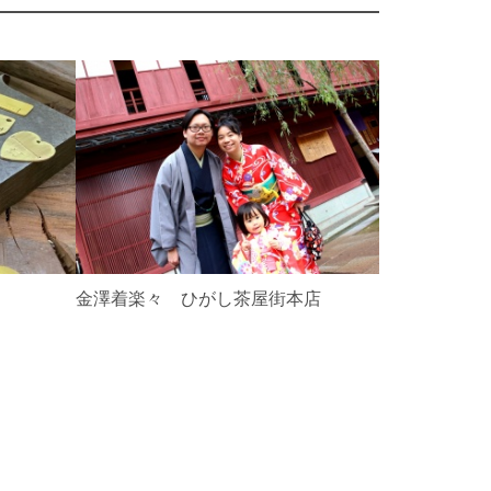
N
e
x
t
金箔屋さく
金澤着楽々 ひがし茶屋街本店