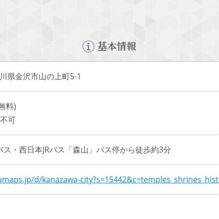
基本情報
6 石川県金沢市山の上町5-1
無料)
は不可
バス・西日本JRバス「森山」バス停から徒歩約3分
numaps.jp/d/kanazawa-city?s=15442&c=temples_shrines_his