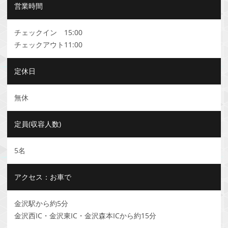
営業時間
チェックイン 15:00
チェックアウト11:00
定休日
無休
定員(収容人数)
5名
アクセス：お車で
金沢駅から約5分
金沢西IC・金沢東IC・金沢森本ICから約15分