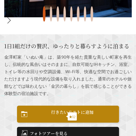
1日1組だけの贅沢、ゆったりと暮らすように泊まる
金澤町家「いぬい庵」は、築90年を経た貴重な美しい町家を再生
し、伝統的な風合いはそのままに、自炊可能なIHキッチン、浴室、
トイレ等の水回りや空調設備、Wi-Fi等、快適な空間でお過ごしい
ただけますよう現代的な設備を取り入れました。通常のホテルや旅
館などでは味わえない「金沢の暮らし」を肌で感じることができる
体験型の宿泊施設です。
行きたいリストに追加
★12
フォトツアーを見る