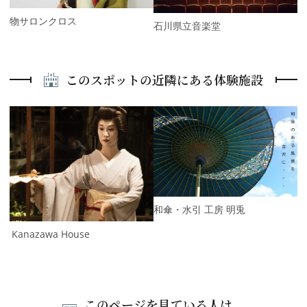
着物サロンクロス
石川県立音楽堂
このスポットの近隣にある体験施設
P
r
e
N
v
e
i
x
o
t
u
s
和傘・水引 工房 明兎
In Kanazawa House
このページを見ている人は、