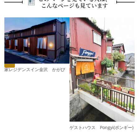
こんなページも見ています
P
r
e
N
v
e
i
x
o
t
u
s
町家レジデンスイン金沢 かがび
ゲストハウス Pongyi(ポンギー)