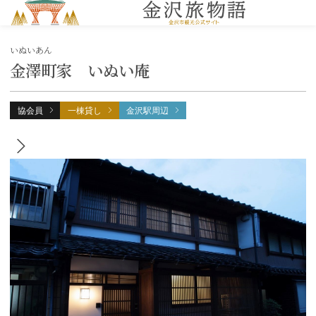
MENU
いぬいあん
金澤町家 いぬい庵
協会員
一棟貸し
金沢駅周辺