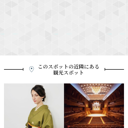
このスポットの近隣にある
観光スポット
P
r
e
N
v
e
i
x
o
t
u
s