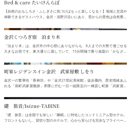
Bed & care たいけんらぼ
【自然のおもしろさ・ふしぎさに気づけばもっと楽しくなる！】地域と交流や
体験できるゲストハウス。金沢・浅野川沿いにあり、窓からの景色は自然豊か
な金沢を体感します。リモートワーク・休…
金沢くつろぎ宿 泊まり木
「泊まり木」は、金沢市の中心部にありながらも、8人までの大勢で過ごせる
大きなお宿です。東大通りに面していて、15分間隔で乗り放題の「かなざわ
城下町周遊バス」のバス停が目の前にあるた…
町家レジデンスイン金沢 武家屋敷 しをり
金沢一の繁華街「香林坊」や「金沢21世紀美術館」徒歩圏内、歴史情緒あふ
れる「長町武家屋敷跡」界隈に佇む一日一組限定の一棟貸し町家「武家屋敷
しをり」。1階には金沢の工芸品・金箔や漆を…
礎 旅音/Isizue-TABINE
「礎 旅音」は全国でも珍しい「睡眠」に特化したコンドミニアム型ホテル。
フロントもないし、貸切り型のホテルで、心から安らげる完全なプライベート
空間。わずかな滞在であったとしても、質…