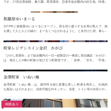
です。21世紀美術館、兼六園、西茶屋街、忍者寺徒歩圏内の好立地。特徴と
して、世界初の風鈴ギャラリー付きの宿です…
旅籠屋ゆいまーる
2019年に旅籠屋ゆいまーるにオープン。宿を切り盛りする女将が島人で、旅
を通して人と人との縁が、まーるくつながれるように、と名付けた宿。暮らす
ように泊まれる宿、通年でお求めやすい価格…
町家レジデンスイン金沢 かがび
「ひがし茶屋街」まで徒歩圏内の一日一組限定の一棟貸し宿泊施設「かがび」
は、独立した4棟の町家が並び立つ町家宿です。「 友禅」「水引」「手毬」
「竹」の4棟の名の通り、金沢の作家の伝統…
金澤町家 いぬい庵
金澤町家「いぬい庵」は、築90年を経た貴重な美しい町家を再生し、伝統的
な風合いはそのままに、自炊可能なIHキッチン、浴室、トイレ等の水回りや空
調設備、Wi-Fi等、快適な空間でお過ごしい…
体験あり