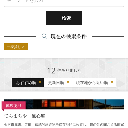
検索
現在の検索条件
一棟貸し
12
件ありました
おすすめ順
更新日順
現在地から近い順
体験あり
てらまちや 風心庵
金沢市犀川、寺町、伝統的建造物群保存地区に位置し、鐘の音の聞こえる町家