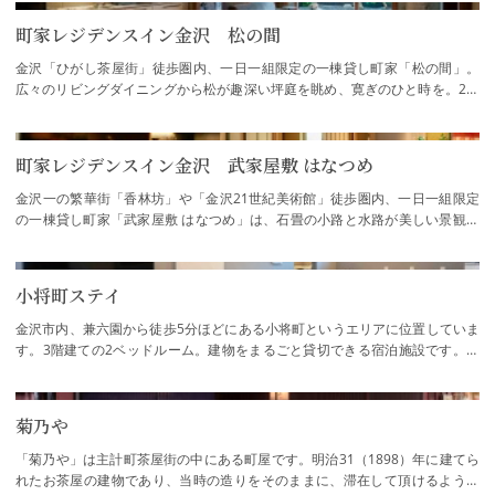
町家レジデンスイン金沢 松の間
金沢「ひがし茶屋街」徒歩圏内、一日一組限定の一棟貸し町家「松の間」。
広々のリビングダイニングから松が趣深い坪庭を眺め、寛ぎのひと時を。2階
には金沢の伝統色「加賀五彩」を基調とした…
町家レジデンスイン金沢 武家屋敷 はなつめ
金沢一の繁華街「香林坊」や「金沢21世紀美術館」徒歩圏内、一日一組限定
の一棟貸し町家「武家屋敷 はなつめ」は、石畳の小路と水路が美しい景観を
成す「長町武家屋敷跡」界隈に佇む町家宿で…
小将町ステイ
金沢市内、兼六園から徒歩5分ほどにある小将町というエリアに位置していま
す。3階建ての2ベッドルーム。建物をまるごと貸切できる宿泊施設です。最
大6名様まで宿泊でき、ゆったりとお泊りいた…
菊乃や
「菊乃や」は主計町茶屋街の中にある町屋です。明治31（1898）年に建てら
れたお茶屋の建物であり、当時の造りをそのままに、滞在して頂けるよう改