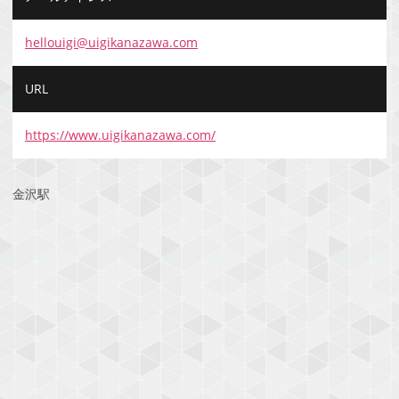
hellouigi@uigikanazawa.com
URL
https://www.uigikanazawa.com/
金沢駅