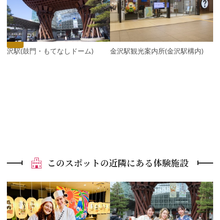
v
e
i
x
o
t
u
s
金沢駅(鼓門・もてなしドーム)
金沢駅観光案内所(金沢駅構内)
このスポットの近隣にある体験施設
P
r
e
N
v
e