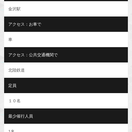
金沢駅
アクセス：お車で
車
アクセス：公共交通機関で
北陸鉄道
定員
１０名
最少催行人員
1名