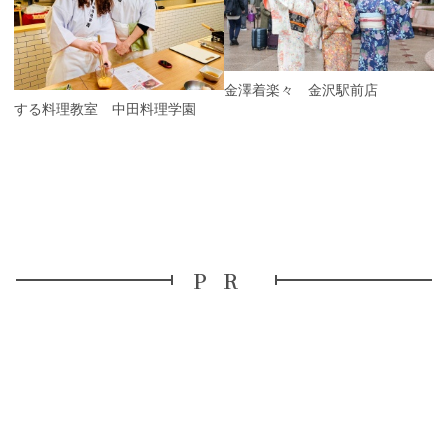
i
x
o
t
u
s
金澤着楽々 金沢駅前店
旅する料理教室 中田料理学園
PR