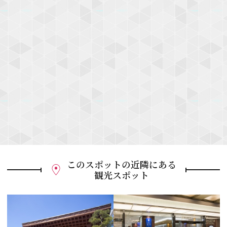
このスポットの近隣にある
観光スポット
P
r
e
N