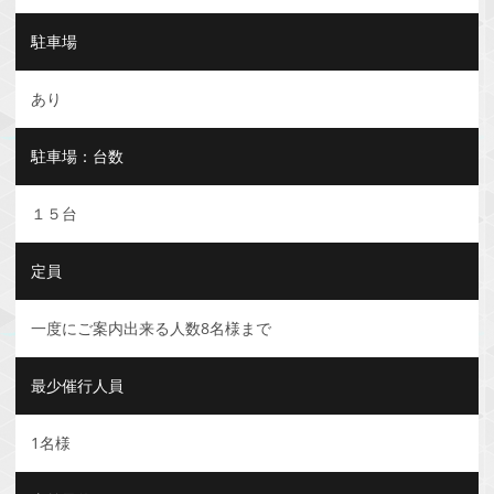
駐車場
あり
駐車場：台数
１５台
定員
一度にご案内出来る人数8名様まで
最少催行人員
1名様