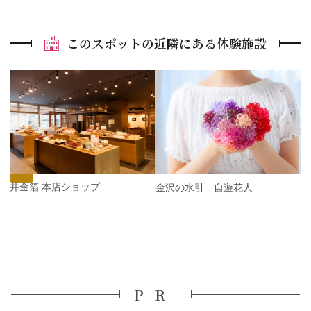
このスポットの近隣にある体験施設
P
r
e
N
v
e
i
x
o
t
u
s
今井金箔 本店ショップ
金沢の水引 自遊花人
PR