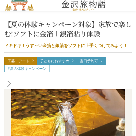
MENU
【夏の体験キャンペーン対象】家族で楽し
む!ソフトに金箔＋銀箔貼り体験
ドキドキ！うす～い金箔と銀箔をソフトに上手くつけてみよう！
工芸・アート
子どもにおすすめ
当日予約可
#夏の体験キャンペーン