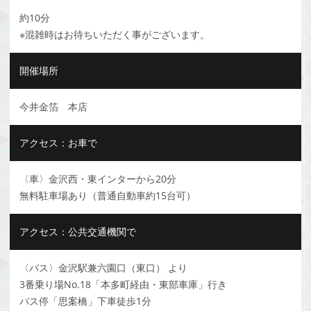
約10分
※混雑時はお待ちいただく事がございます。
開催場所
今井金箔 本店
アクセス：お車で
〈車〉金沢西・東インターから20分
無料駐車場あり（普通自動車約15台可）
アクセス：公共交通機関で
〈バス〉金沢駅兼六園口（東口） より
3番乗り場No.18「本多町経由・東部車庫」行き
バス停「思案橋」下車徒歩1分