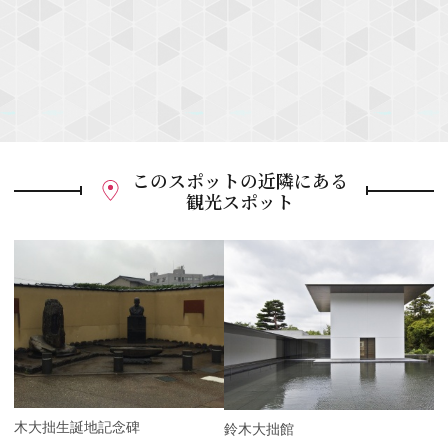
このスポットの近隣にある
観光スポット
P
r
e
N
v
e
i
x
o
t
u
s
鈴木大拙生誕地記念碑
鈴木大拙館