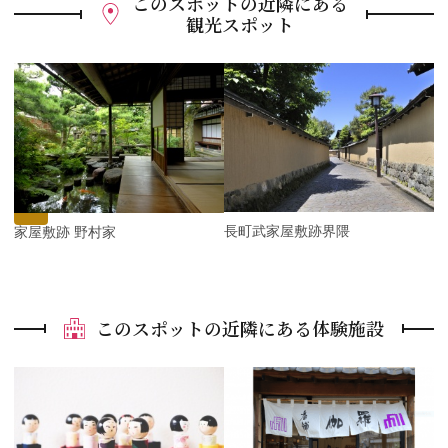
このスポットの近隣にある
観光スポット
P
r
e
N
v
e
i
x
o
t
u
s
長町武家屋敷跡界隈
武家屋敷跡 野村家
このスポットの近隣にある体験施設
P
r
e
N
v
e