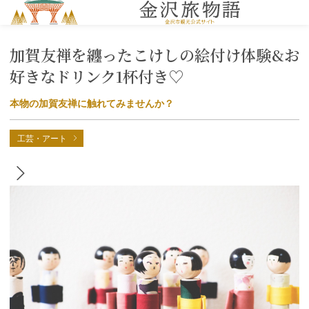
MENU
加賀友禅を纏ったこけしの絵付け体験&お
好きなドリンク1杯付き♡
本物の加賀友禅に触れてみませんか？
工芸・アート