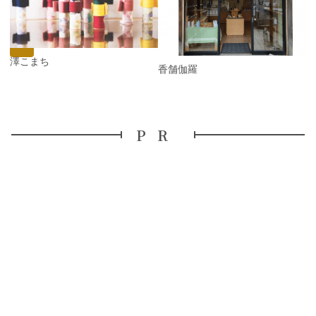
i
x
o
t
u
s
金澤こまち
香舗伽羅
PR