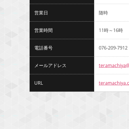
営業日
随時
営業時間
11時～16時
電話番号
076-209-7912
メールアドレス
teramachiya
URL
teramachiya.