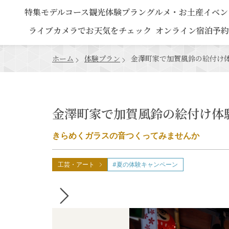
特集
モデルコース
観光
体験プラン
グルメ・お土産
イベン
ライブカメラでお天気をチェック
オンライン宿泊予約
ホーム
体験プラン
金澤町家で加賀風鈴の絵付け
金澤町家で加賀風鈴の絵付け体
きらめくガラスの音つくってみませんか
工芸・アート
#夏の体験キャンペーン