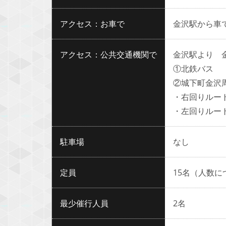
アクセス：お車で
金沢駅から車で
アクセス：公共交通機関で
金沢駅より 
①北鉄バス ９
②城下町金沢
・右回りルート
・左回りルート
駐車場
なし
定員
15名（人数
最少催行人員
2名