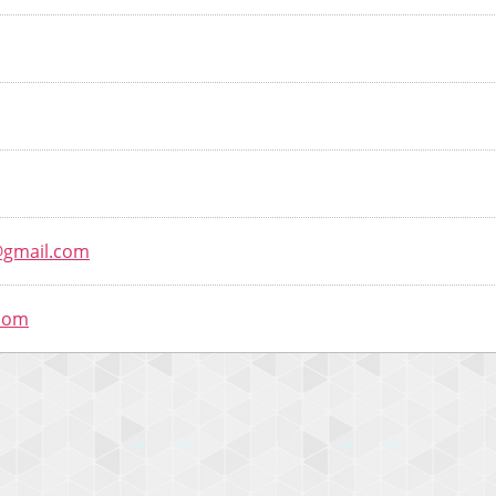
@gmail.com
com