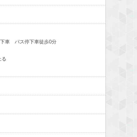
丁目下車 バス停下車徒歩0分
上る