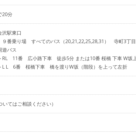
20分
金沢駅東口
番乗り場 すべてのバス（20,21,22,25,28,31） 寺町3
周遊バス
RL 11番 広小路下車 徒歩5分 または10番 桜橋 下車 W坂
L L 6番 桜橋下車 橋を渡りW坂（階段）を上って左折
についてはご相談ください）