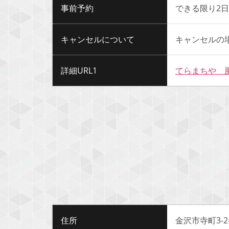
事前予約
できる限り2
キャンセルについて
キャンセルの
詳細URL1
てらまちや 
住所
金沢市寺町3-2-