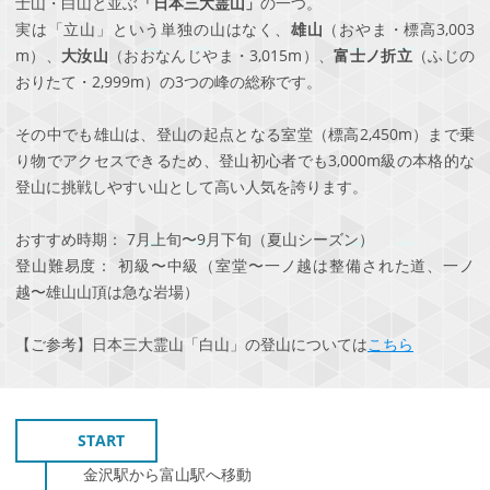
士山・白山と並ぶ
「日本三大霊山」
の一つ。
実は「立山」という単独の山はなく、
雄山
（おやま・標高3,003
m）、
大汝山
（おおなんじやま・3,015m）、
富士ノ折立
（ふじの
おりたて・2,999m）の3つの峰の総称です。
その中でも雄山は、登山の起点となる室堂（標高2,450m）まで乗
り物でアクセスできるため、登山初心者でも3,000m級の本格的な
登山に挑戦しやすい山として高い人気を誇ります。
おすすめ時期：
7月上旬〜9月下旬（夏山シーズン）
登山難易度：
初級〜中級（室堂〜一ノ越は整備された道、一ノ
越〜雄山山頂は急な岩場）
【ご参考】日本三大霊山「白山」の登山については
こちら
START
金沢駅から富山駅へ移動