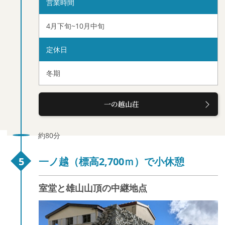
営業時間
4月下旬~10月中旬
定休日
冬期
一の越山荘
約80分
一ノ越（標高2,700ｍ）で小休憩
室堂と雄山山頂の中継地点