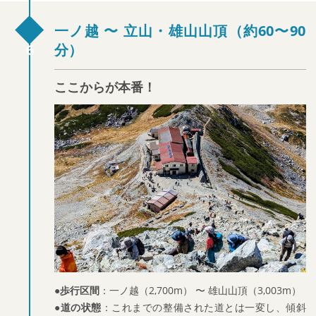
一ノ越 〜 立山・雄山山頂（約60〜90
分）
ここからが本番！
●歩行区間
：一ノ越（2,700m） 〜 雄山山頂（3,003m）
●道の状態
：これまでの整備された道とは一変し、傾斜