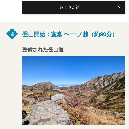
みくりが池
登山開始：室堂 〜 一ノ越（約80分）
整備された登山道