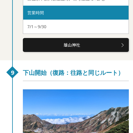
営業時間
7/1～9/30
雄山神社
下山開始（復路：往路と同じルート）