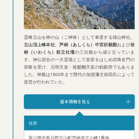
霊峰立山を神の山（ご神体）として奉斎する雄山神社。
立山頂上峰本社
、
芦峅（あしくら）中宮祈願殿
および
岩
峅（いわくら）前立社壇
の三社殿から成り立っていま
す。神仏習合の一大霊場として皇室をはじめ武将名門の
崇敬を受け、元明天皇・後醍醐天皇の勅願所でもありま
した。神殿は1860年まで歴代の加賀藩主前田氏によって
造営が行われていた。
基本情報を見る
住所
富山県中新川郡立山町芦峅寺立山峰1番地