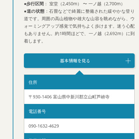
●歩行区間
： 室堂（2,450m） 〜 一ノ越（2,700m）
●道の状態
：石畳などで綺麗に整備された緩やかな登り
道です。周囲の高山植物や雄大な山容を眺めながら、ウ
ォーミングアップ感覚で気持ちよく歩けます。迷う心配
もありません。約1時間ほどで、一ノ越（2,692m）に到
着します。
基本情報を見る
住所
〒930-1406 富山県中新川郡立山町芦峅寺
電話番号
090-1632-4629