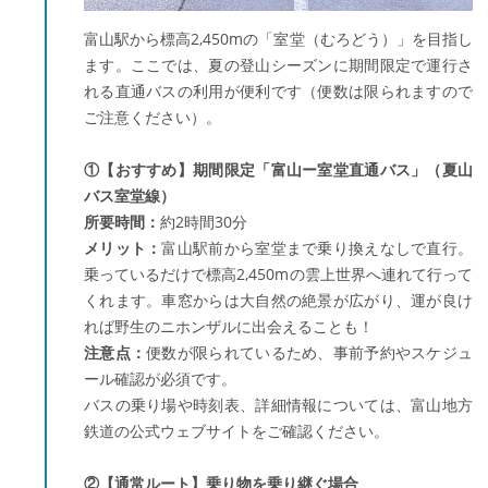
富山駅から標高2,450mの「室堂（むろどう）」を目指し
ます。ここでは、夏の登山シーズンに期間限定で運行さ
れる直通バスの利用が便利です（便数は限られますので
ご注意ください）。
①【おすすめ】期間限定「富山ー室堂直通バス」（夏山
バス室堂線）
所要時間：
約2時間30分
メリット：
富山駅前から室堂まで乗り換えなしで直行。
乗っているだけで標高2,450mの雲上世界へ連れて行って
くれます。車窓からは大自然の絶景が広がり、運が良け
れば野生のニホンザルに出会えることも！
注意点：
便数が限られているため、事前予約やスケジュ
ール確認が必須です。
バスの乗り場や時刻表、詳細情報については、富山地方
鉄道の公式ウェブサイトをご確認ください。
②【通常ルート】乗り物を乗り継ぐ場合