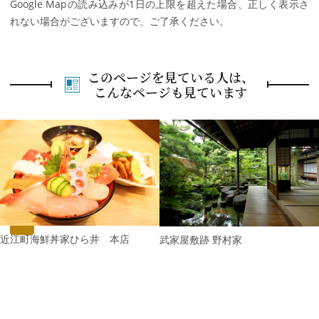
Google Mapの読み込みが1日の上限を超えた場合、正しく表示さ
れない場合がございますので、ご了承ください。
このページを見ている人は、
こんなページも見ています
P
r
e
N
v
e
i
x
o
t
u
s
近江町海鮮丼家ひら井 本店
武家屋敷跡 野村家