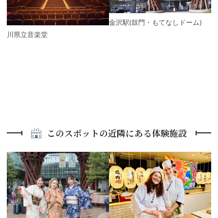
s
金沢駅(鼓門・もてなしドーム)
石川県立音楽堂
このスポットの近隣にある体験施設
P
r
e
N
v
e
i
x
o
t
u