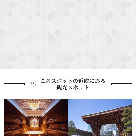
このスポットの近隣にある
観光スポット
P
r
e
N
v
e
i
x
o
t
u