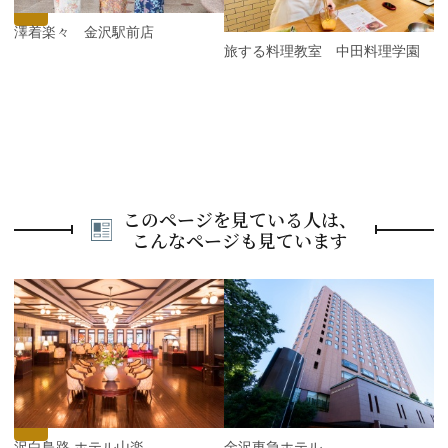
s
金澤着楽々 金沢駅前店
旅する料理教室 中田料理学園
このページを見ている人は、
こんなページも見ています
P
r
e
N
v
e
i
x
o
t
u
s
金沢白鳥路 ホテル山楽
金沢東急ホテル