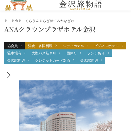
MENU
えーえぬえーくらうんぷらざほてるかなざわ
ANAクラウンプラザホテル金沢
協会員
洋食、各国料理
シティホテル
ビジネスホテル
駐車場有
大型バス駐車可
団体可
ランチあり
金沢駅周辺
クレジットカード対応
金沢駅周辺