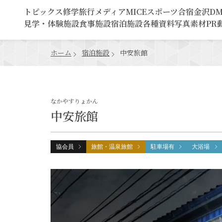
トピックス
修学旅行
メディア
MICE
スポーツ合宿
金沢D
見学・体験施設
食事施設
宿泊施設
各種資料
写真素材
PR
ホーム
宿泊施設
中安旅館
なかやすりょかん
中安旅館
協会員
旅館・温泉旅館
駐車場有
大浴場