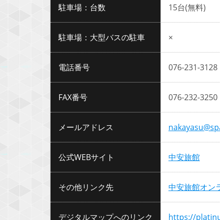
駐車場：台数
15台(無料)
駐車場：大型バスの駐車
×
電話番号
076-231-3128
FAX番号
076-232-3250
メールアドレス
nakayasu@spa
公式WEBサイト
中安旅館
その他リンク先
中安旅館オン
デジタルマップへのリンク
https://plati