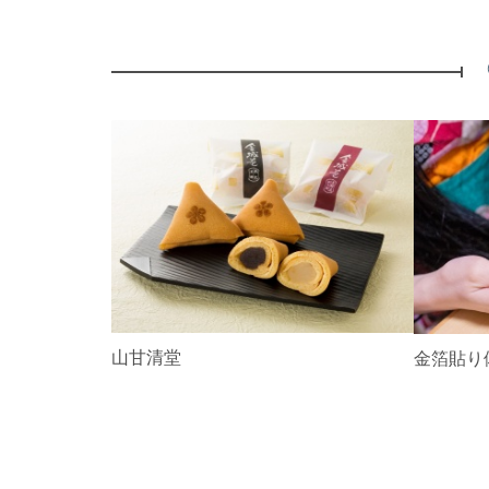
P
r
e
v
i
o
u
s
越山甘清堂
金箔貼り