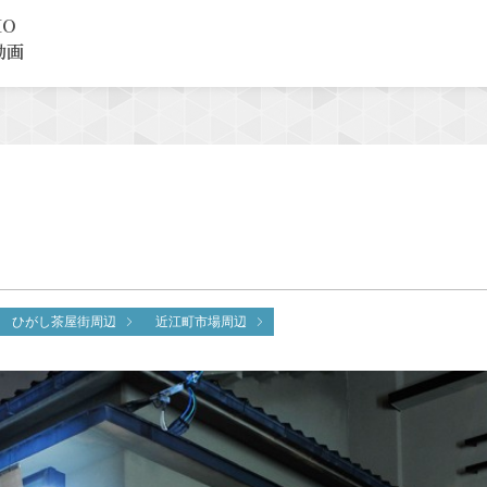
MO
動画
ひがし茶屋街周辺
近江町市場周辺