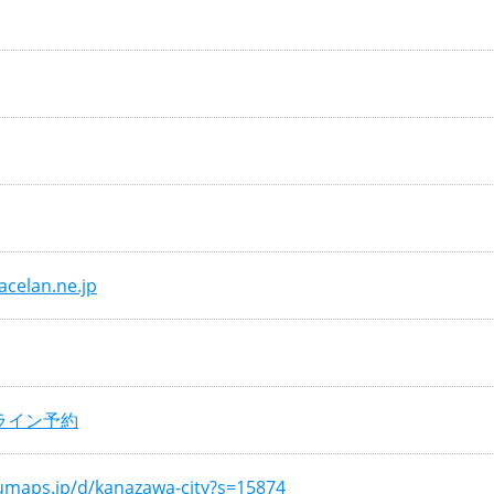
celan.ne.jp
ライン予約
numaps.jp/d/kanazawa-city?s=15874