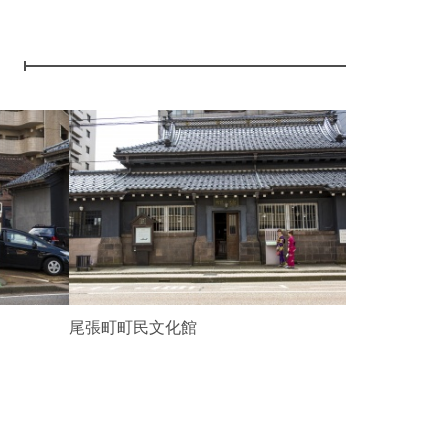
ト
N
e
x
t
尾張町町民文化館
金沢蓄音器