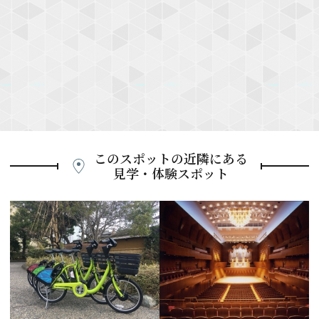
このスポットの近隣にある
見学・体験スポット
P
r
e
N
v
e
i
x
o
t
u
s