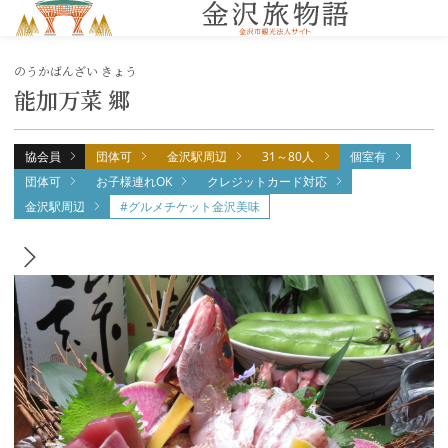
MENU
のうかばんざい きょう
能加万菜 郷
協会員
団体可
金沢駅周辺
31～80人
個室有
団体可
お子様連れOK
クレジットカード対応
金沢駅周辺
#グルメチケット金沢美味