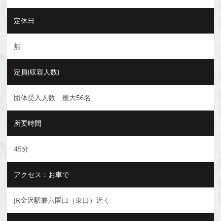
定休日
無
定員(収容人数)
団体受入人数 最大56名
所要時間
45分
アクセス：お車で
JR金沢駅兼六園口（東口）近く