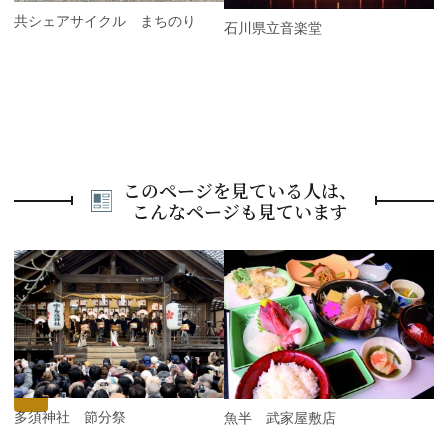
公共シェアサイクル まちのり
石川県立音楽堂
このページを見ている人は、
こんなページも見ています
P
r
e
N
v
e
i
x
o
t
u
s
宇多須神社 節分祭
魚半 武家屋敷店