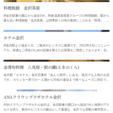
料理旅館 金沢茶屋
JR金沢駅兼六園口から徒歩3分。和倉温泉加賀屋グループの料理旅館。駅から
最も近い料理旅館「金沢茶屋」は四季折々の旬の食材にこだわる「料理」、加
賀屋流の真心のこもった「おもてなし」、…
ホテル金沢
JR金沢駅より徒歩１分、ご観光やビジネスに最適です。2022年4月にリニュー
アル。快適なご滞在のための設備を整えたお部屋をご用意しております。北陸
最大級1.200㎡を誇る大宴会場のほか、大小…
金澤旬料理 八兆屋・駅の蔵(えきのくら)
金沢駅『エキナカ』金沢百番街『あんと西3F』にある、地元でも人気のお店
です。カウンター席での一人酒から50名の宴会まで様々なニーズに対応でき
ます。加賀野菜を用いた『じわもん料理』、日…
ANAクラウンプラザホテル金沢
ANAクラウンプラザホテル金沢は、金沢駅兼六園口から徒歩1分と抜群のアク
セスを誇り、観光やビジネスの拠点として最適な、金沢でも有数の都市型ホテ