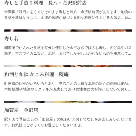
寿しと手造り料理 長八・金沢駅前店
金沢駅『鼓門』をくぐりそのまま進むと長八・金沢駅前店があります。地物の
食材を新鮮なうちに、金澤の伝統が息づく多彩な料理に仕上げる人気店。新鮮
な魚を丁寧な手仕事で仕上げた『押し寿し…
寿し若
朝市場で仕入れた食材を存分に使用した金沢ならではのお寿し。のど黒やガス
海老、本ズワイガニなど、北陸、金沢でしか召し上がれないものを用意してお
ります。お昼も営業しており、お得なお寿…
和酒と和談 かこみ料理 醍庵
町屋風の個室がいろいろとあり、季節ごとの上質な北陸の魚介の刺身は絶品。
本格焼酎や地酒やカクテルが充実しており女性客に大好評いただいておりま
す。
加賀屋 金沢店
駅ナカで季節ごとの「加賀屋」の味わいとおもてなしをお楽しみいただけま
す。お気軽にごゆっくりお過ごしくださいませ。