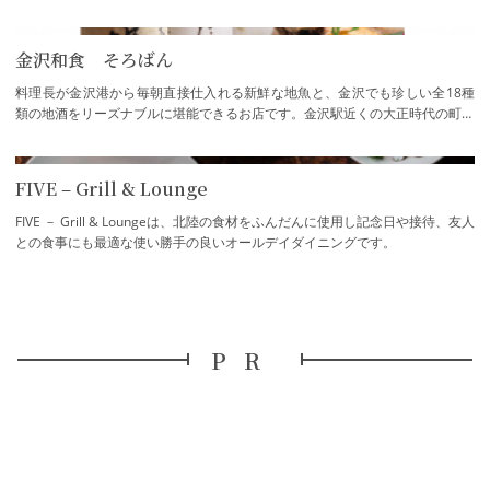
は、お店の名の通り能登の風土が伝わる郷土…
金沢和食 そろばん
料理長が金沢港から毎朝直接仕入れる新鮮な地魚と、金沢でも珍しい全18種
類の地酒をリーズナブルに堪能できるお店です。金沢駅近くの大正時代の町家
を利用した店舗で、金沢おでんや蓮蒸し、刺…
FIVE – Grill & Lounge
FIVE － Grill & Loungeは、北陸の食材をふんだんに使用し記念日や接待、友人
との食事にも最適な使い勝手の良いオールデイダイニングです。
PR