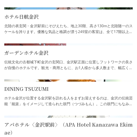
ルです。便利さと落ち着いた雰囲気を兼ね備…
ホテル日航金沢
北陸の表玄関・金沢駅前にそびえたち、地上30階、高さ130mと北陸随一のス
ケールを誇ります。優雅な気品と格調が漂う249室の客室は、全て17階以上に
位置し、眺望は抜群。行き届いたおもてなし…
ガーデンホテル金沢
伝統文化の古都城下町金沢の玄関口、金沢駅正面に位置しフットワークの良さ
が自慢のホテルです。観光・商用ともに、お1人様から多人数まで、幅広くご
利用頂けます。様々な食事付きプランをは…
DINING TSUZUMI
ホテル金沢が位置する金沢駅を訪れる人をまずお迎えするのは、金沢の伝統芸
能「能楽」をイメージして造られた鼓門（つづみもん）。この鼓門にちなみ、
金沢で古くから暮らしに溶け込み、多くの…
アパホテル〈金沢駅前〉（APA Hotel Kanazawa Ekim
ae）