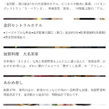
「金沢駅」港口徒歩1分の大浴場付ホテル。ビジネスや観光に最適。バイキン
グレストラン「ラ・ベランダ」、和食割烹「彩旬」、14階最上階の「アルカ
ンシェール」と種類の異なる三つのレストラ…
金沢セントラルホテル
●リーズナブルな料金●金沢駅兼六園口（東口）徒歩約3分●駐車場無料(先着順)
●男女別浴場あり
加賀料理 大名茶家
日本海の「きときと」な魚と加賀野菜をふんだんに盛り込んだ「加賀会席」が
おすすめ!冬には、ずわい蟹のフルコース「蟹ずくし会席」や「ブリしゃぶ
鍋」などが人気です。春夏秋には期間限定で…
あかめ寿し
創業47年、寿司のほか、鮮魚やカニなどの旬の一品料理も自慢。加賀野菜料
理提供店です。金沢駅から徒歩5分、明朗会計で安心です。