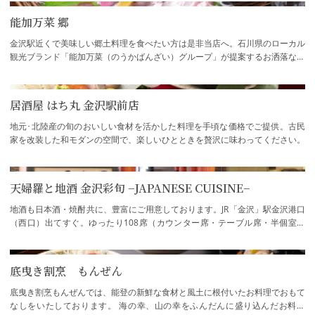
能加万菜 郷
金沢駅近くで美味しい郷土料理を食べたい方は是非当店へ。石川県のローカル
観光ブランド「能加万菜（のうかばんざい）グループ」が提案するお洒落なお
ばんざい割烹です。日替わりのおばんざい…
居酒屋 はち丸 金沢駅前店
地元･北陸産の旬のおいしい食材を活かした料理を手頃な価格でご提供。古民
家を改装した和モダンの空間で、楽しいひとときを贅沢に味わってください。
天婦羅と地酒 金沢彩旬 −JAPANESE CUISINE−
地酒も日本酒・焼酎共に、豊富にご用意しております。JR「金沢」駅金沢港口
（西口）出てすぐ。ゆったり108席（カウンター席・テーブル席・半個室）
で、新幹線・高速バス（西口バスターミナル…
底曳き割烹 もんぜん
底曳き割烹もんぜんでは、能登の新鮮な食材と風土に根付いたお料理でおもて
なしをいたしております。 海の幸、山の幸をふんだんに盛り込んだお料理