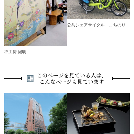
o
t
u
s
公共シェアサイクル まちのり
友禅工房 陽明
このページを見ている人は、
こんなページも見ています
P
r
e
N
v
e
i
x
o
t
u