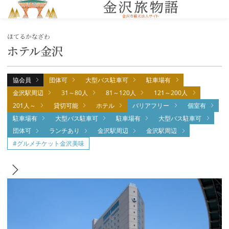
MENU
ほてるかなざわ
ホテル金沢
協会員
団体可
大型バス駐車可
駐車場有
金沢駅周辺
31～80人
81～120人
121～200人
201人～
貸切可能
ホテル
バリアフリー
個室有
駐車場有
大型バス駐車可
駐車場有
大型バス駐車可
団体可
ランチあり
金沢駅周辺
金沢駅周辺
#グルメチケット金沢美味