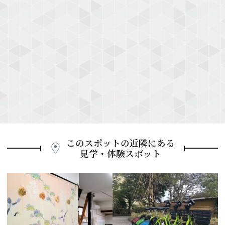
このスポットの近隣にある
見学・体験スポット
P
r
e
N
v
e
i
x