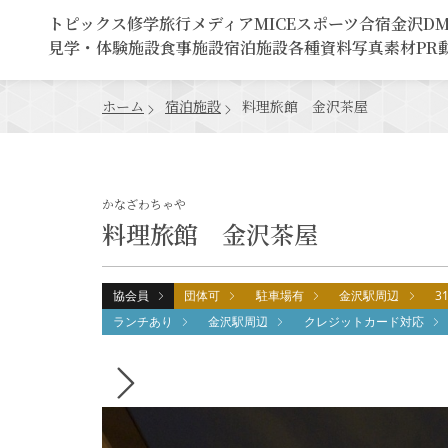
トピックス
修学旅行
メディア
MICE
スポーツ合宿
金沢D
見学・体験施設
食事施設
宿泊施設
各種資料
写真素材
PR
ホーム
宿泊施設
料理旅館 金沢茶屋
かなざわちゃや
料理旅館 金沢茶屋
協会員
団体可
駐車場有
金沢駅周辺
3
ランチあり
金沢駅周辺
クレジットカード対応