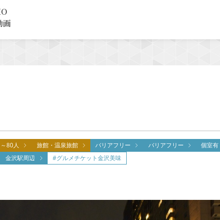
MO
動画
1～80人
旅館・温泉旅館
バリアフリー
バリアフリー
個室有
金沢駅周辺
#グルメチケット金沢美味