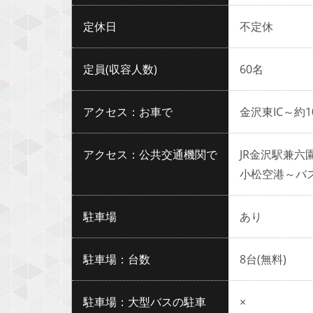
定休日
不定休
定員(収容人数)
60名
アクセス：お車で
金沢東IC～約1
アクセス：公共交通機関で
JR金沢駅兼六
小松空港～バ
駐車場
あり
駐車場：台数
8台(無料)
駐車場：大型バスの駐車
×