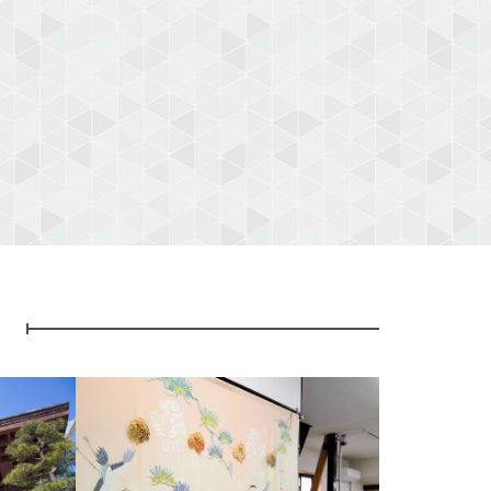
ト
N
e
x