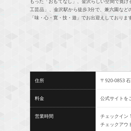
もった「おもてなし」、金沢らしい空間で寛げ
工芸品」、金沢駅から徒歩3分で、兼六園など
「味・心・寛・技・遊」でお出迎えしておりま
住所
〒920-0853
料金
公式サイトを
営業時間
チェックイン 1
チェックアウト 