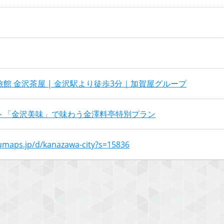
館 金沢茶屋 | 金沢駅より徒歩3分｜加賀屋グループ
ト「金沢美味」で味わう金澤料亭特別プラン
numaps.jp/d/kanazawa-city?s=15836