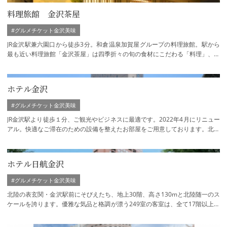
料理旅館 金沢茶屋
#グルメチケット金沢美味
JR金沢駅兼六園口から徒歩3分。和倉温泉加賀屋グループの料理旅館。駅から
最も近い料理旅館「金沢茶屋」は四季折々の旬の食材にこだわる「料理」、加
賀屋流の真心のこもった「おもてなし」、…
ホテル金沢
#グルメチケット金沢美味
JR金沢駅より徒歩１分、ご観光やビジネスに最適です。2022年4月にリニュー
アル。快適なご滞在のための設備を整えたお部屋をご用意しております。北陸
最大級1.200㎡を誇る大宴会場のほか、大小…
ホテル日航金沢
#グルメチケット金沢美味
北陸の表玄関・金沢駅前にそびえたち、地上30階、高さ130mと北陸随一のス
ケールを誇ります。優雅な気品と格調が漂う249室の客室は、全て17階以上に
位置し、眺望は抜群。行き届いたおもてなし…