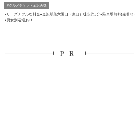
#グルメチケット金沢美味
●リーズナブルな料金●金沢駅兼六園口（東口）徒歩約3分●駐車場無料(先着順)
●男女別浴場あり
PR