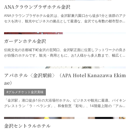
ANAクラウンプラザホテル金沢
ANAクラウンプラザホテル金沢は、金沢駅兼六園口から徒歩1分と抜群のアク
セスを誇り、観光やビジネスの拠点として最適な、金沢でも有数の都市型ホテ
ルです。便利さと落ち着いた雰囲気を兼ね備…
ガーデンホテル金沢
伝統文化の古都城下町金沢の玄関口、金沢駅正面に位置しフットワークの良さ
が自慢のホテルです。観光・商用ともに、お1人様から多人数まで、幅広くご
利用頂けます。様々な食事付きプランをは…
アパホテル〈金沢駅前〉（APA Hotel Kanazawa Ekim
ae）
#グルメチケット金沢美味
「金沢駅」港口徒歩1分の大浴場付ホテル。ビジネスや観光に最適。バイキン
グレストラン「ラ・ベランダ」、和食割烹「彩旬」、14階最上階の「アルカ
ンシェール」と種類の異なる三つのレストラ…
金沢セントラルホテル