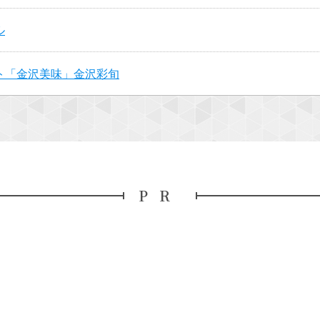
ル
ト「金沢美味」金沢彩旬
PR