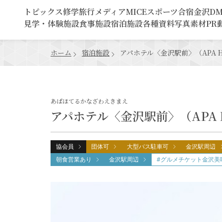
トピックス
修学旅行
メディア
MICE
スポーツ合宿
金沢D
見学・体験施設
食事施設
宿泊施設
各種資料
写真素材
PR
ホーム
宿泊施設
アパホテル〈金沢駅前〉（APA Hote
あぱほてるかなざわえきまえ
アパホテル〈金沢駅前〉（APA Hot
協会員
団体可
大型バス駐車可
金沢駅周辺
朝食営業あり
金沢駅周辺
#グルメチケット金沢美