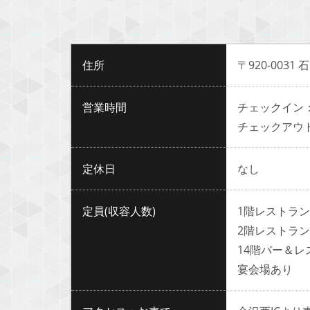
住所
〒920-0031
営業時間
チェックイン：1
チェックアウト：
定休日
なし
定員(収容人数)
1階レストラン
2階レストラ
14階バー＆レ
宴会場あり