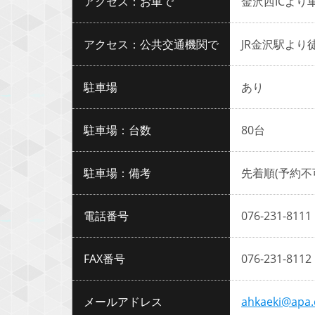
アクセス：お車で
金沢西ICより
アクセス：公共交通機関で
JR金沢駅より
駐車場
あり
駐車場：台数
80台
駐車場：備考
先着順(予約不
電話番号
076-231-8111
FAX番号
076-231-8112
メールアドレス
ahkaeki@apa.