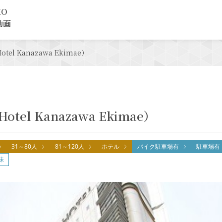
MO
動画
l Kanazawa Ekimae）
el Kanazawa Ekimae）
31～80人
81～120人
ホテル
バイク駐車場有
駐車場有
味