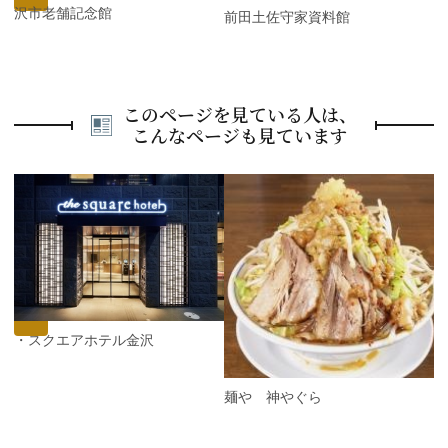
金沢市老舗記念館
前田土佐守家資料館
このページを見ている人は、
こんなページも見ています
P
r
e
N
v
e
i
x
o
t
u
s
ザ・スクエアホテル金沢
麺や 神やぐら