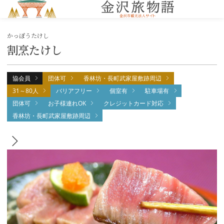
MENU
かっぽうたけし
割烹たけし
協会員
団体可
香林坊・長町武家屋敷跡周辺
31～80人
バリアフリー
個室有
駐車場有
団体可
お子様連れOK
クレジットカード対応
香林坊・長町武家屋敷跡周辺