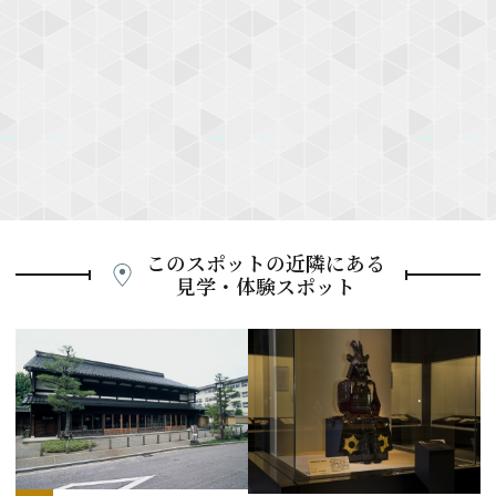
このスポットの近隣にある
見学・体験スポット
P
r
e
N
v
e
i
x
o
t
u
s