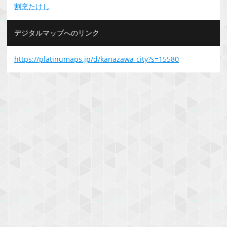
割烹たけし
デジタルマップへのリンク
https://platinumaps.jp/d/kanazawa-city?s=15580