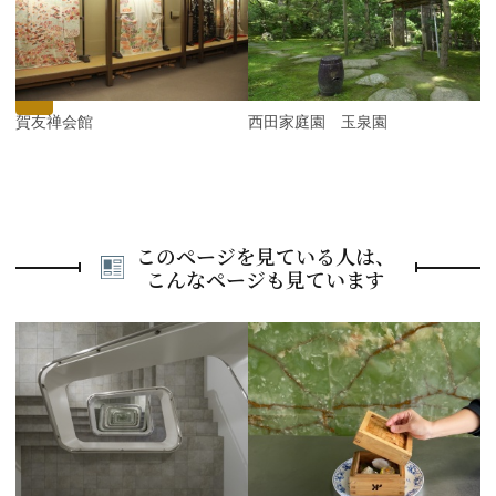
v
e
i
x
o
t
u
s
加賀友禅会館
西田家庭園 玉泉園
このページを見ている人は、
こんなページも見ています
P
r
e
N
v
e
i
x
o
t
u
s