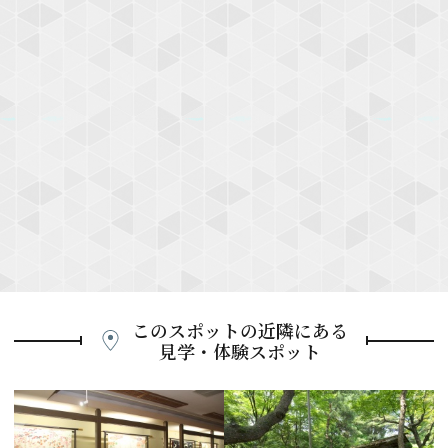
このスポットの近隣にある
見学・体験スポット
P
r
e
N