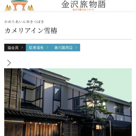
MENU
かめりあいんゆきつばき
カメリアイン雪椿
協会員
駐車場有
兼六園周辺