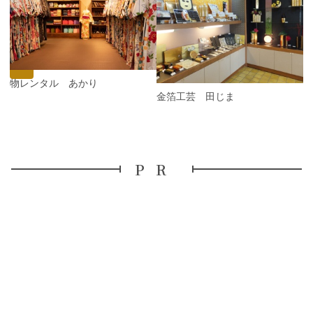
e
N
v
e
i
x
o
t
u
s
着物レンタル あかり
金箔工芸 田じま
PR