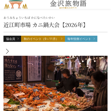
MENU
おうみちょういちば かになべたいかい
近江町市場 カニ鍋大会【2026年】
協会員
秋のイベント（9～11月）
毎年恒例イベント