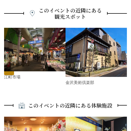
このイベントの近隣にある
観光スポット
P
r
e
N
v
e
i
x
o
t
u
s
近江町市場
金沢美術倶楽部
このイベントの近隣にある体験施設
P
r