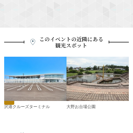
このイベントの近隣にある
観光スポット
P
r
e
N
v
e
i
x
o
t
u
s
金沢港クルーズターミナル
大野お台場公園