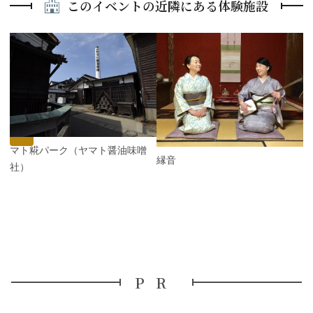
このイベントの近隣にある体験施設
P
r
e
N
v
e
i
x
o
t
u
s
ヤマト糀パーク（ヤマト醤油味噌
縁音
本社）
PR