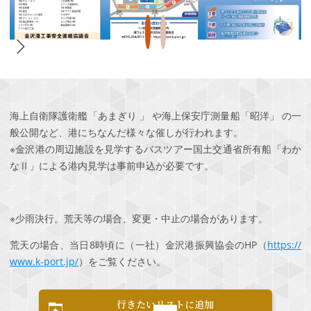
海上自衛隊護衛艦「あまぎり 」 や海上保安庁測量船「昭洋」 の一
般公開など、港にちなんだ様々な催しが行われます。
※金沢港の周辺施設を見学するバスツアー国土交通省所有船「わか
なⅡ」による港内見学は事前申込が必要です。
※少雨決行。荒天等の場合、変更・中止の場合があります。
荒天の場合、当日8時頃に（一社）金沢港振興協会のHP（
https://
www.k-port.jp/
）をご覧ください。
行きたいリストに追加