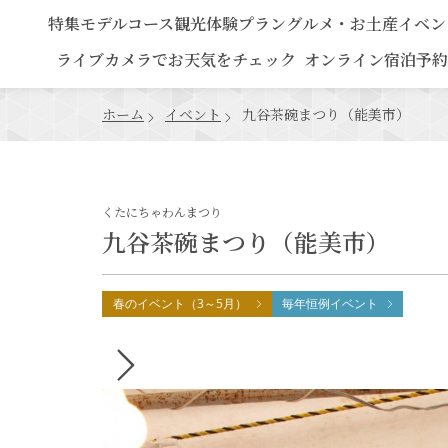
特集
モデルコース
観光
体験プラン
グルメ・お土産
イベン
ライブカメラでお天気をチェック
オンライン宿泊予約
ホーム
イベント
九谷茶碗まつり（能美市）
くたにちゃわんまつり
九谷茶碗まつり（能美市）
春のイベント（3～5月）
毎年恒例イベント