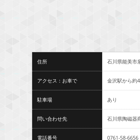
住所
石川県能美市泉
アクセス：お車で
金沢駅から約4
駐車場
あり
問い合わせ先
石川県陶磁器
電話番号
0761-58-6656