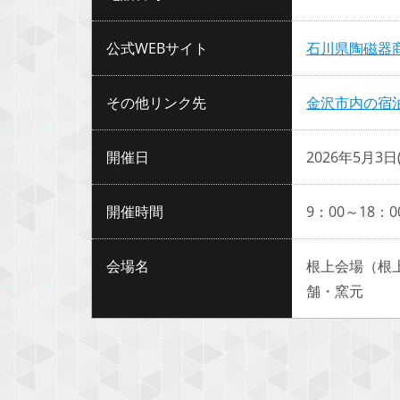
公式WEBサイト
石川県陶磁器
その他リンク先
金沢市内の宿
開催日
2026年5月3
開催時間
9：00～18：
会場名
根上会場（根
舗・窯元