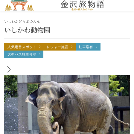
MENU
いしわかどうぶつえん
いしかわ動物園
人気定番スポット
レジャー施設
駐車場有
大型バス駐車可能