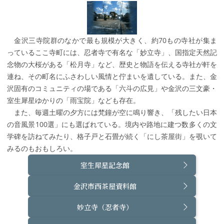
金沢三寺院群のなかで最も規模が大きく、約70もの寺社が集ま
っているここ寺町には、忍者寺で有名な「妙立寺」、国指定天然記
念物の大桜がある「松月寺」など、歴史と物語を伝える寺社が軒を
連ね、その町名にふさわしい風情と佇まいを遺している。また、金
沢固有のコミュニティの場である「六斗の広見」や金沢の三文豪・
室生犀星ゆかりの「雨宝院」なども存在。
また、毎週土曜の夕方には梵鐘が空に鳴り響き、「残したい日本
の音風景100選」にも選ばれている。境内や路地に建つ数多くの文
学碑を訪ねてみたり、格子戸と石畳が続く「にし茶屋街」を覗いて
みるのもおもしろい。
室生犀星記念館
金沢市西茶屋資料館
妙立寺（忍者寺）