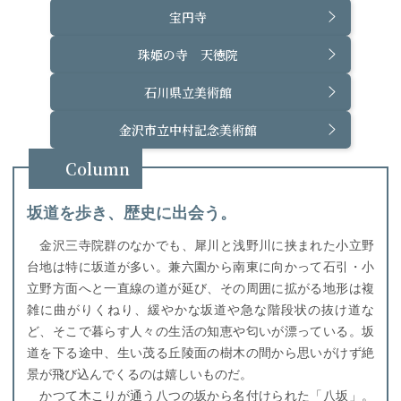
宝円寺
珠姫の寺 天徳院
石川県立美術館
金沢市立中村記念美術館
Column
坂道を歩き、歴史に出会う。
金沢三寺院群のなかでも、犀川と浅野川に挟まれた小立野
台地は特に坂道が多い。兼六園から南東に向かって石引・小
立野方面へと一直線の道が延び、その周囲に拡がる地形は複
雑に曲がりくねり、緩やかな坂道や急な階段状の抜け道な
ど、そこで暮らす人々の生活の知恵や匂いが漂っている。坂
道を下る途中、生い茂る丘陵面の樹木の間から思いがけず絶
景が飛び込んでくるのは嬉しいものだ。
かつて木こりが通う八つの坂から名付けられた「八坂」。