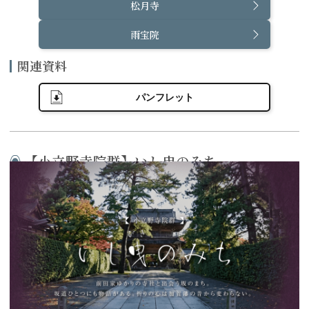
松月寺
雨宝院
関連資料
パンフレット
【小立野寺院群】いし曳のみち