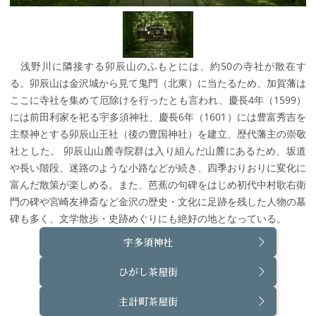
浅野川に隣接する卯辰山のふもとには、約50の寺社が散在す
る。卯辰山は金沢城から見て鬼門（北東）に当たるため、加賀藩は
ここに寺社を集めて厄除けを行ったとも言われ、慶長4年（1599）
には前田利家を祀る宇多須神社、慶長6年（1601）には豊富秀吉を
主祭神とする卯辰山王社（後の豊国神社）を建立、歴代藩主の崇敬
社とした。 卯辰山山麓寺院群は入り組んだ山麓にあるため、坂道
や長い階段、迷路のような小路などが続き、四季おりおりに変化に
富んだ散策が楽しめる。また、芭蕉の句碑をはじめ初代中村歌右衛
門の碑や宮崎友禅斎など金沢の歴史・文化に足跡を残した人物の墓
碑も多く、文学散歩・史跡めぐりにも絶好の地となっている。
宇多須神社
ひがし茶屋街
主計町茶屋街