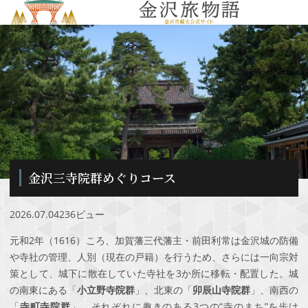
MENU
金沢三寺院群めぐりコース
2026.07.04
236ビュー
元和2年（1616）ころ、加賀藩三代藩主・前田利常は金沢城の防備
や寺社の管理、人別（現在の戸籍）を行うため、さらには一向宗対
策として、城下に散在していた寺社を3か所に移転・配置した。城
の南東にある「
小立野寺院群
」、北東の「
卯辰山寺院群
」、南西の
「
寺町寺院群
」。それぞれに趣きのある3つの“寺のまち”を歩け