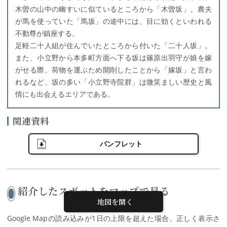
木曽の山中の幽すいに似ているところから「木曽坂」。農夫
が馬を使っていた「馬坂」の途中には、目に効くといわれる
不動尊が鎮座する。
足軽二十人組が住んでいたところから付いた「二十人坂」。
また、小立野から本多町方面へ下る坂は篠原出羽守が娘を嫁
がせる際、荷物を運ぶため開削したことから「嫁坂」と言わ
れるなど、坂の多い「小立野寺院群」は微笑ましい歴史と風
情にも出会えるエリアである。
関連資料
パンフレット
紹介したスポットをマップで見る
地図を開く
Google Mapの読み込みが1日の上限を超えた場合、正しく表示さ