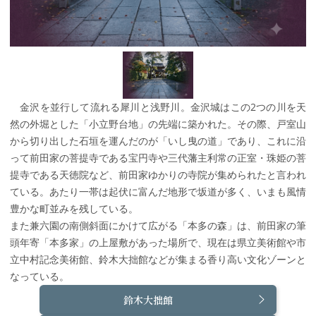
金沢を並行して流れる犀川と浅野川。金沢城はこの2つの川を天
然の外堀とした「小立野台地」の先端に築かれた。その際、戸室山
から切り出した石垣を運んだのが「いし曳の道」であり、これに沿
って前田家の菩提寺である宝円寺や三代藩主利常の正室・珠姫の菩
提寺である天徳院など、前田家ゆかりの寺院が集められたと言われ
ている。あたり一帯は起伏に富んだ地形で坂道が多く、いまも風情
豊かな町並みを残している。
また兼六園の南側斜面にかけて広がる「本多の森」は、前田家の筆
頭年寄「本多家」の上屋敷があった場所で、現在は県立美術館や市
立中村記念美術館、鈴木大拙館などが集まる香り高い文化ゾーンと
なっている。
鈴木大拙館