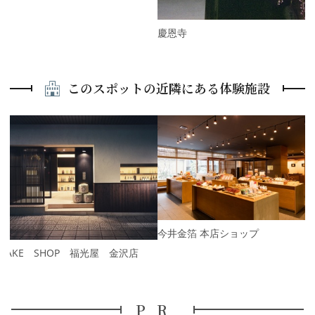
慶恩寺
このスポットの近隣にある体験施設
P
r
e
N
v
e
i
x
o
t
u
s
今井金箔 本店ショップ
SAKE SHOP 福光屋 金沢店
PR