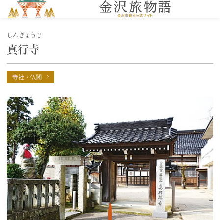
MENU
しんぎょうじ
真行寺
寺社・仏閣