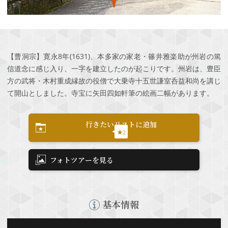
【曹洞宗】寛永8年(1631)、本多家の家老・篠井雅楽助が州岩の篤
信道念に感じ入り、一字を建立したのが起こりです。州岩は、豊臣
方の武将・木村重成縁故の役僧で大乗寺十五世謙室呑益和尚を講じ
て開山としました。寺宝に矢田四如軒筆の絵画二幅があります。
行きたいリストに追加
★2
フォトツアーを見る
基本情報