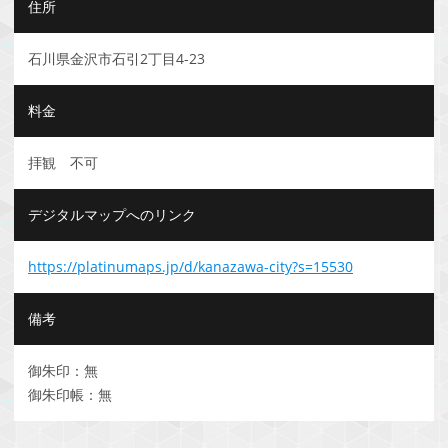
住所
石川県金沢市石引2丁目4-23
料金
拝観 不可
デジタルマップへのリンク
https://platinumaps.jp/d/kanazawa-city?s=15530
備考
御朱印：無
御朱印帳：無