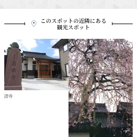
このスポットの近隣にある
観光スポット
P
r
e
N
v
e
i
x
o
t
u
s
圓證寺