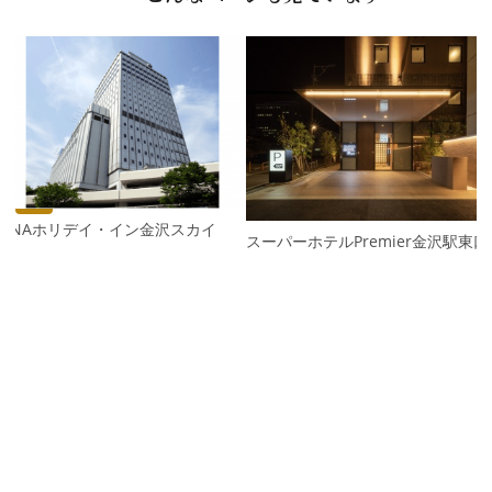
P
r
e
N
v
e
i
x
o
t
u
s
ANAホリデイ・イン金沢スカイ
スーパーホテルPremier金沢駅東口