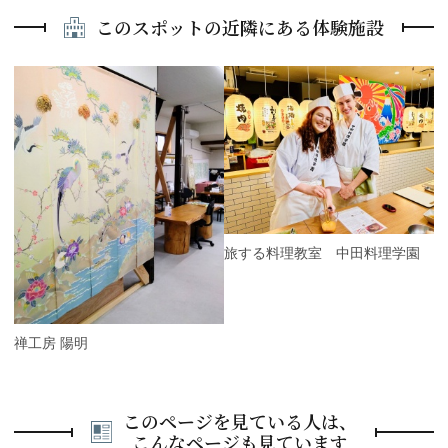
このスポットの近隣にある体験施設
P
r
e
N
v
e
i
x
o
t
u
s
旅する料理教室 中田料理学園
友禅工房 陽明
このページを見ている人は、
こんなページも見ています