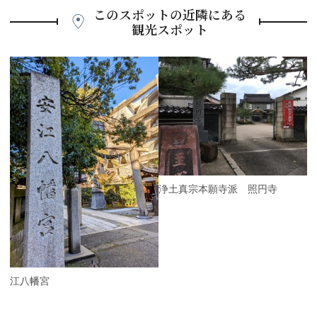
このスポットの近隣にある
観光スポット
P
r
e
N
v
e
i
x
o
t
u
s
浄土真宗本願寺派 照円寺
安江八幡宮