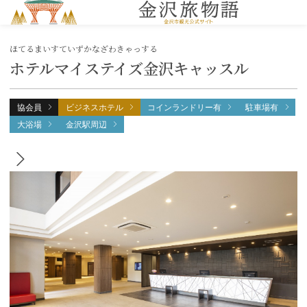
MENU
ほてるまいすていずかなざわきゃっする
ホテルマイステイズ金沢キャッスル
協会員
ビジネスホテル
コインランドリー有
駐車場有
大浴場
金沢駅周辺