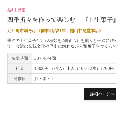
越山甘清堂
四季折々を作って楽しむ 『上生菓子
近江町市場そば《創業明治21年 越山甘清堂本店》
季節の上生菓子4つ（2種類を2個ずつ）を職人と一緒に作
で、金沢の伝統文化や歴史に触れながら和菓子をつくっ
用意しておりますので、出来たてのお菓子をすぐにお召し
銘菓を取り揃えております。カステラ生地に創作餡（黒
所要時間
30～40分間
「金城巻」（画像参照）や、加賀れんこんを練りこんだ
料金
1,800円 （税込）小人（10～12歳）170
代表銘菓を取り揃えております。旅の思い出に、大切な
は、新型コロナウィルス感染症対策として・アルコール
開催日
月・木・土
ディスタンスの確保をお客様へお願いしております。ま
客様へ気持ちよく体験頂けるよう、努めております。
詳細ページへ