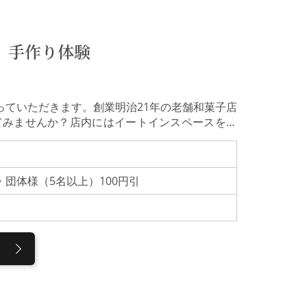
』手作り体験
っていただきます。創業明治21年の老舗和菓子店
てみませんか？店内にはイートインスペースをご
上がりいただけます。 店内には金沢を代表する
糖餡、伊予柑餡）を巻き上げた三角の焼き菓子
羽二重餅「羽二重加賀れんこん餅」など、金沢の
0円・団体様（5名以上）100円引
方へご贈答用に、ぜひご利用ください。当店で
による手指の消毒・お受付時の検温・ソーシャル
た、室内は定期的に喚起を実施しております。お