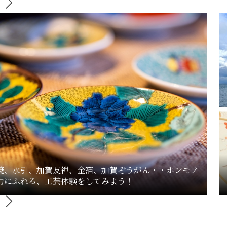
焼、水引、加賀友禅、金箔、加賀ぞうがん・・ホンモノ
力にふれる、工芸体験をしてみよう！