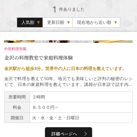
1
件ありました
人気順
更新日順
現在地から近い順
中田料理学園
金沢の料理教室で家庭料理体験
金沢駅から徒歩3分。世界中の人に日本の料理を教えています。
金沢で料理を教えて50年。地元でも美味しいと評判の秘密のレシ
ピで、日本の家庭料理を教えています。講師が日本語で話す内容
が、リアルタイムで大型モニターに英語で映し出されます。1回の
レッスンで4品～実際に参加者に作ってもらいます。2名から最大6
所要時間
２時間
名までの少人数制です。金沢駅「鼓門」目の前の教室で楽しいひと
料金
８,５００円～
時をお過ごしください。ご予約お待ちしております。お気軽にご参
加ください。メニューは季節に合わせて毎週変わります。講師が近
開催日
火・水・金・土・日曜日
江町市場から直接仕入れた新鮮な食材を使用します。詳細＆ご予約
はこちらからご確認いただけます。https://washokudojo.com/
詳細ページへ