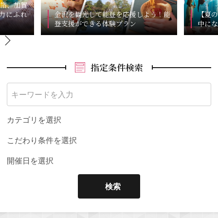
箔、加賀
力にふれ
金沢を観光して能登を応援しよう！能
【夏の
登支援ができる体験プラン
中にな
指定条件検索
カテゴリを選択
こだわり条件を選択
開催日を選択
検索