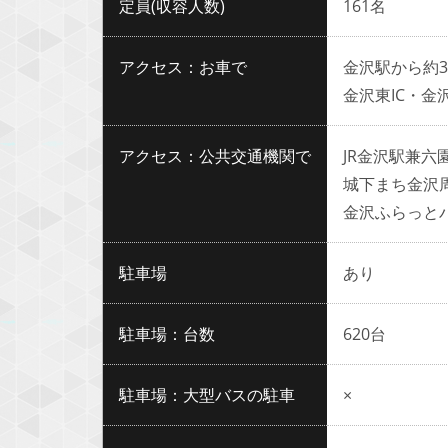
定員(収容人数)
161名
アクセス：お車で
金沢駅から約
金沢東IC・金沢
アクセス：公共交通機関で
JR金沢駅兼六
城下まち金沢
金沢ふらっと
駐車場
あり
駐車場：台数
620台
駐車場：大型バスの駐車
×