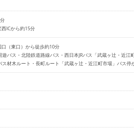
3分
西ICから約15分
園口（東口）から徒歩約10分
周遊バス・北陸鉄道路線バス・西日本JRバス「武蔵ヶ辻・近江
バス材木ルート・長町ルート「武蔵ヶ辻・近江町市場」バス停