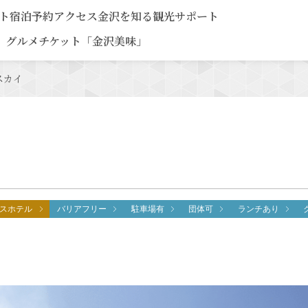
ト
宿泊予約
アクセス
金沢を知る
観光サポート
グルメチケット「金沢美味」
スカイ
スホテル
バリアフリー
駐車場有
団体可
ランチあり