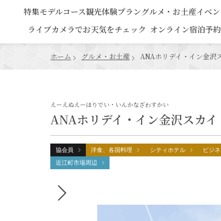
特集
モデルコース
観光
体験プラン
グルメ・お土産
イベン
ライブカメラでお天気をチェック
オンライン宿泊予約
ホーム
グルメ・お土産
ANAホリデイ・イン金沢
えーえぬえーほりでい・いんかなざわすかい
ANAホリデイ・イン金沢スカイ
協会員
洋食、各国料理
シティホテル
ビジネ
近江町市場周辺