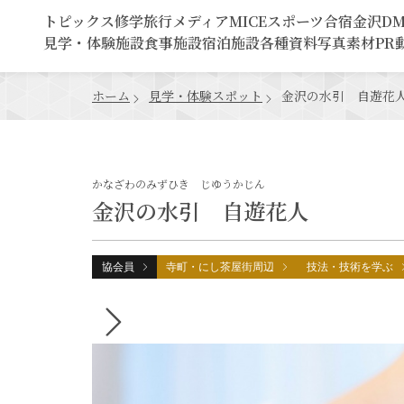
トピックス
修学旅行
メディア
MICE
スポーツ合宿
金沢D
見学・体験施設
食事施設
宿泊施設
各種資料
写真素材
PR
ホーム
見学・体験スポット
金沢の水引 自遊花
かなざわのみずひき じゆうかじん
金沢の水引 自遊花人
協会員
寺町・にし茶屋街周辺
技法・技術を学ぶ