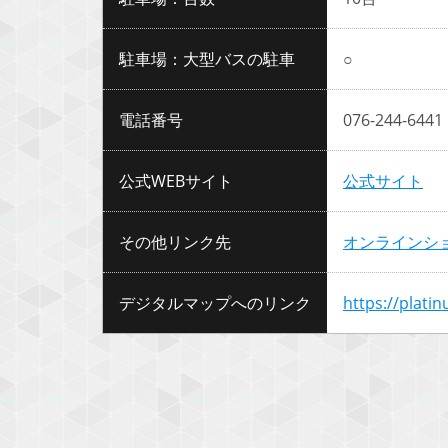
駐車場：大型バスの駐車
○
電話番号
076-244-6441
公式WEBサイト
公式サイト
その他リンク先
オンラインシ
デジタルマップへのリンク
https://plati