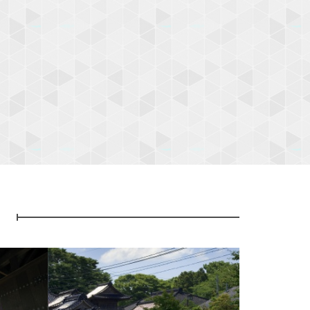
ト
N
e
x