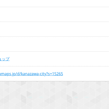
ョップ
numaps.jp/d/kanazawa-city?s=15265