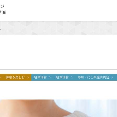
MO
動画
人
体験を楽しむ
駐車場有
駐車場有
寺町・にし茶屋街周辺