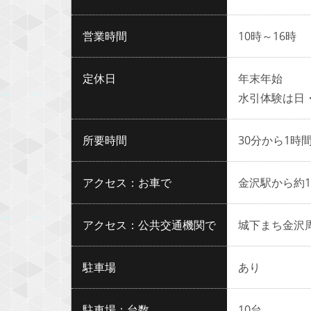
営業時間
10時～16時
定休日
年末年始
水引体験は日
所要時間
30分から1時
アクセス：お車で
金沢駅から約1
アクセス：公共交通機関で
城下まち金沢
駐車場
あり
駐車場：台数
10台