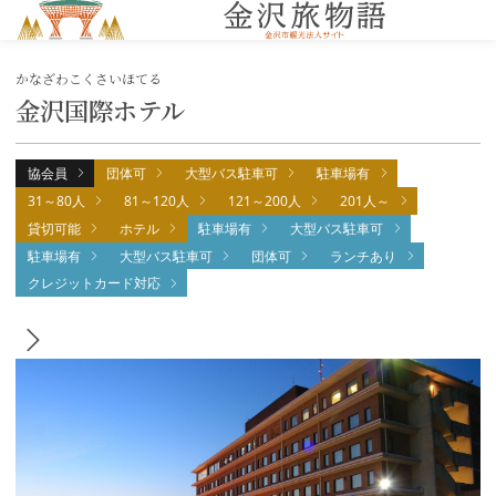
MENU
かなざわこくさいほてる
金沢国際ホテル
協会員
団体可
大型バス駐車可
駐車場有
31～80人
81～120人
121～200人
201人～
貸切可能
ホテル
駐車場有
大型バス駐車可
駐車場有
大型バス駐車可
団体可
ランチあり
クレジットカード対応