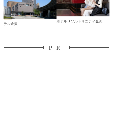
i
x
o
t
u
s
ホテルリソルトリニティ金沢
ホテル金沢
PR