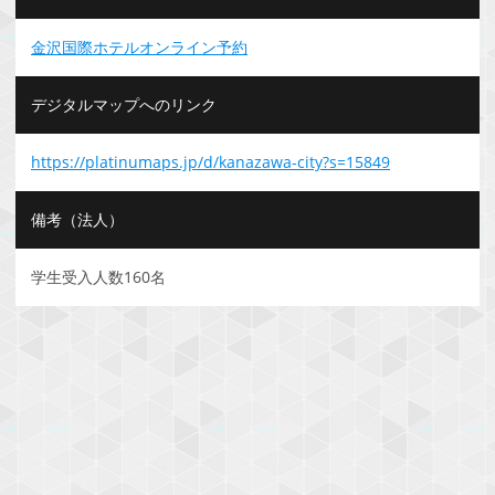
金沢国際ホテルオンライン予約
デジタルマップへのリンク
https://platinumaps.jp/d/kanazawa-city?s=15849
備考（法人）
学生受入人数160名