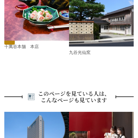
P
r
e
N
v
e
i
x
o
t
u
s
四十萬谷本舗 本店
九谷光仙窯
このページを見ている人は、
こんなページも見ています
P
r
e
N
v
e