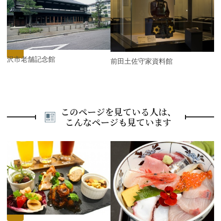
e
N
v
e
i
x
o
t
u
s
金沢市老舗記念館
前田土佐守家資料館
このページを見ている人は、
こんなページも見ています
P
r
e
N
v
e
i
x
o
t
u
s