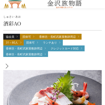
MENU
しゅさい あお
酒彩AO
協会員
団体可
香林坊・長町武家屋敷跡周辺
31～80人
団体可
ランチあり
香林坊・長町武家屋敷跡周辺
クレジットカード対応
香林坊・長町武家屋敷跡周辺