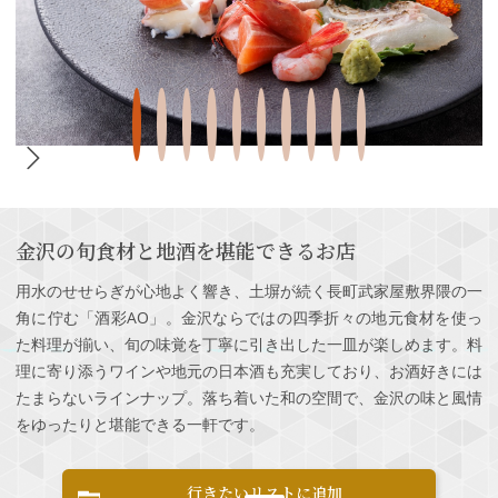
金沢の旬食材と地酒を堪能できるお店
用水のせせらぎが心地よく響き、土塀が続く長町武家屋敷界隈の一
角に佇む「酒彩AO」。金沢ならではの四季折々の地元食材を使っ
た料理が揃い、旬の味覚を丁寧に引き出した一皿が楽しめます。料
理に寄り添うワインや地元の日本酒も充実しており、お酒好きには
たまらないラインナップ。落ち着いた和の空間で、金沢の味と風情
をゆったりと堪能できる一軒です。
行きたいリストに追加