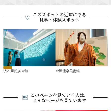
このスポットの近隣にある
見学・体験スポット
P
r
e
N
v
e
i
x
o
t
u
s
金沢21世紀美術館
金沢能楽美術館
このページを見ている人は、
こんなページも見ています