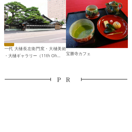
P
r
e
N
v
e
i
x
o
t
u
s
十一代 大樋長左衛門窯・大樋美術
宝勝寺カフェ
館・大樋ギャラリー（11th Oh…
PR