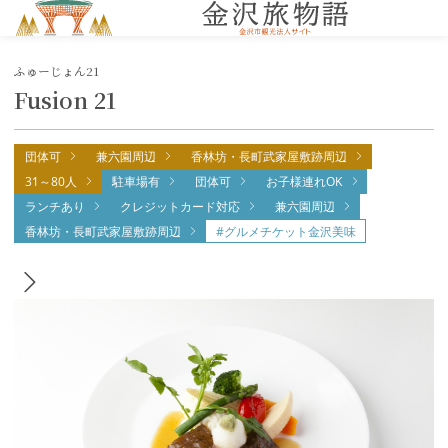
MENU
ふゅーじょん21
Fusion 21
団体可
兼六園周辺
香林坊・長町武家屋敷跡周辺
31～80人
駐車場有
団体可
お子様連れOK
ランチあり
クレジットカード対応
兼六園周辺
香林坊・長町武家屋敷跡周辺
#グルメチケット金沢美味