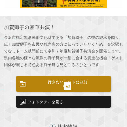
加賀獅子の豪華共演！
金沢市指定無形民俗文化財である「加賀獅子」の技の継承を図り、
広く加賀獅子を市民や観光客の方に知っていただくため、金沢駅も
てなしドーム鼓門前にて令和７年度加賀獅子共演会を開催します。
県内各地の様々な流派の獅子舞が一堂に会する貴重な機会！ゲスト
団体が演じる特色ある獅子舞も見どころのひとつです。
行きたいリストに追加
★5
フォトツアーを見る
基本情報