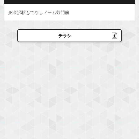
JR金沢駅もてなしドーム鼓門前
チラシ