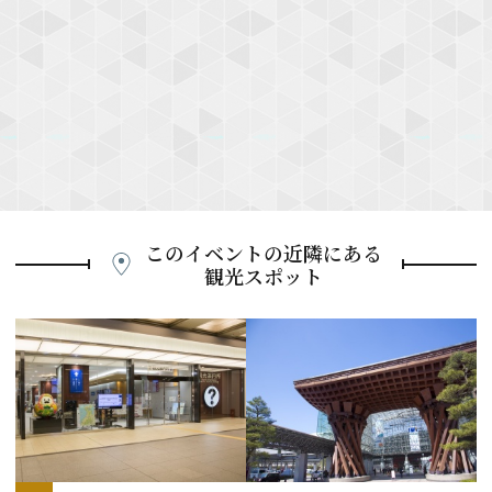
このイベントの近隣にある
観光スポット
P
r
e
N
v
e
i
x
o
t
u
s