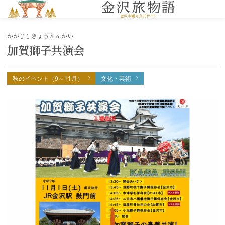
MENU
かがじしきょうえんかい
加賀獅子共演会
秋のイベント（9～11月）
文化・芸術