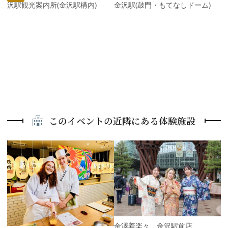
金沢駅観光案内所(金沢駅構内)
金沢駅(鼓門・もてなしドーム)
このイベントの近隣にある体験施設
P
r
e
N
v
e
i
x
o
t
u
s
金澤着楽々 金沢駅前店