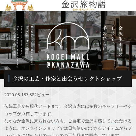
MENU
金沢の工芸・作家と出会うセレクトショップ
2020.05.13
3,882ビュー
伝統工芸から現代アートまで、金沢市内には多数のギャラリーやシ
ョップが点在しています。
なかなか金沢に来られない方も、ご自宅で金沢を感じていただける
ように、オンラインショップでは日常使いのできるアイテムからプ
レゼントにぴったりの一点ものの工芸品まで販売しています。