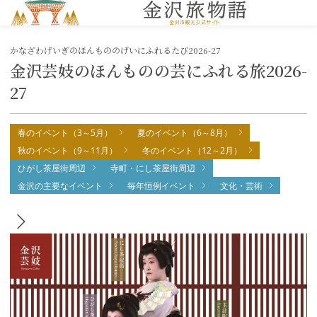
MENU
かなざわげいぎのほんもののげいにふれるたび2026-27
金沢芸妓のほんものの芸にふれる旅2026-
27
春のイベント（3～5月）
夏のイベント（6～8月）
秋のイベント（9～11月）
冬のイベント（12～2月）
ひがし茶屋街周辺
寺町・にし茶屋街周辺
金沢の主要なイベント
毎年恒例イベント
文化・芸術