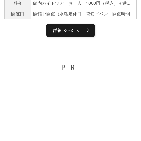
料金
館内ガイドツアーお一人 1000円（税込）＋選べるミニ文化体験①うちわ・扇子つくり （ミニ）600・1,000円（税込）/1枚②畳コースターつくり 1,000円（税込）/1枚③思い出絵はがきつくり 300円（税込）/1枚④ミニ香袋つくり 1,500円（税込）/1個⑤ミニだるま絵付け 1,500円（税込）/1個
さる皆様へ感謝を込めて、見どころいっぱいの金沢 浅野川界隈を2
倍楽しむ館内ガイドツアーを開催。★秋は常設開催（11:30～12:0
開催日
開館中開催（水曜定休日・貸切イベント開催時間 以外）
0）館内ガイドツアー10・11月毎日1回開催。 （イベント貸館の場
合お休み）茶屋街の歴史や茶屋文化を紹介するゲートウェイ施設。
街歩きの前にお訪ね下さい。事前予約していただければ、団体での
詳細ページへ
体験も可能です！ ぜひご相談ください。◆館内ガイドツアー：要
予約含まれるもの 入館料・館内ガイド スタッフ対応（日本語）
記念写真撮影サポート３枚分※英語対応・通訳は事前予約、別途商
品あり。ご相談ください。※いしかわ文化観光スペシャルガイド館
長ガイドツアー への変更（入館料＋10000円）上原 純一【金沢芸
妓、茶屋文化、浅野川界隈の文化】｜文化観光ガイド｜【公式】石
PR
川県の観光/旅行サイト「ほっと石川旅ねっと」 ◆開館：10:00～1
7:00（最終入館16:30) 開催中！水曜は定休日です。※日によっては
開催できない場合もございます。◆集合場所：金沢 浅の川園遊会
館一階 受付コーナーにて◆参加費：お一人1000円（税込）
◆定員：最少１名～最大２０名 （団体の場合は事前にご相
談下さい。）最大定員になり次第終了となります。【館内ガイドツ
アーに選べるミニ文化体験】※単品・予約なしでも常時楽しめま
す。ガイドツアーと別途料金が必要。※グループ（５名様以上）は
事前相談・ご予約をお願いします。 ①うちわ・扇子つくり 所要時
間:20分くらい 価格：（ミニ）600・1,000円（税込）/1枚②畳コ
ースターつくり所要時間:15分くらい 価格：1,000円（税込）/1枚
③思い出絵はがきつくり 所要時間:20分くらい 価格：300円（税
込）/1枚④ミニ香袋つくり所要時間:20分くらい 価格：1,500円