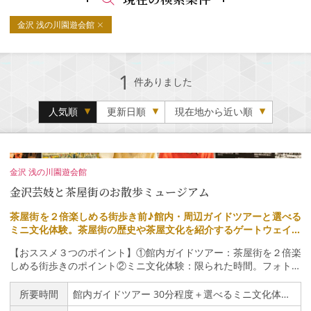
金沢 浅の川園遊会館
1
件ありました
人気順
更新日順
現在地から近い順
金沢 浅の川園遊会館
金沢芸妓と茶屋街のお散歩ミュージアム
茶屋街を２倍楽しめる街歩き前♪館内・周辺ガイドツアーと選べる
ミニ文化体験。茶屋街の歴史や茶屋文化を紹介するゲートウェイ施
設。街歩きの前にお訪ね下さい。
【おススメ３つのポイント】①館内ガイドツアー：茶屋街を２倍楽
しめる街歩きのポイント②ミニ文化体験：限られた時間。フォトス
ポットとしても③満喫！文化体験：綺麗な館内でゆっくり日本文化
を楽しめるこの度、金沢 浅の川園遊会館は、「文化観光推進法」
所要時間
館内ガイドツアー 30分程度＋選べるミニ文化体験 15分～30分程度
に基づく文化観光拠点施設の認定をいただきました。楽しんでくだ