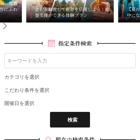
箔、加賀
力にふれ
金沢を観光して能登を応援しよう！能
【夏の
登支援ができる体験プラン
中にな
指定条件検索
カテゴリを選択
こだわり条件を選択
開催日を選択
検索
現在の検索条件