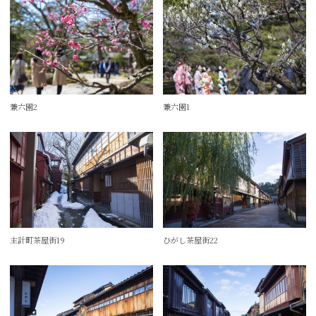
兼六園2
兼六園1
主計町茶屋街19
ひがし茶屋街22