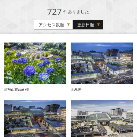
727
件ありました
アクセス数順
更新日順
卯辰山花菖蒲園3
金沢駅4