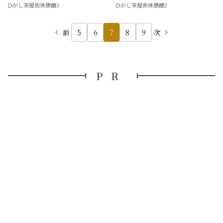
ひがし茶屋街休憩館3
ひがし茶屋街休憩館2
前
5
6
7
8
9
次
PR